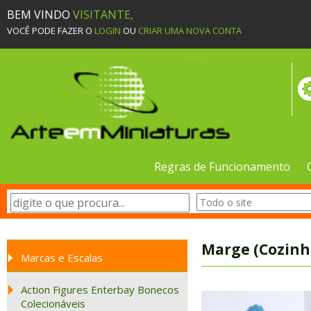
BEM VINDO
VISITANTE,
VOCÊ PODE FAZER O
LOGIN
OU
CRIAR UMA NOVA CONTA
Regras de Funcionamento
Marge (Cozinh
Marcas e Escalas
Action Figures Enterbay Bonecos
Colecionáveis