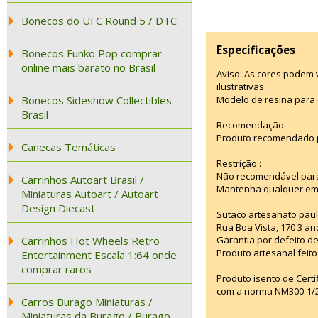
Bonecos do UFC Round 5 / DTC
Especificações
Bonecos Funko Pop comprar
online mais barato no Brasil
Aviso: As cores podem
ilustrativas.
Bonecos Sideshow Collectibles
Modelo de resina para 
Brasil
Recomendação:
Produto recomendado p
Canecas Temáticas
Restrição :
Não recomendável para
Carrinhos Autoart Brasil /
Mantenha qualquer emba
Miniaturas Autoart / Autoart
Design Diecast
Sutaco artesanato paul
Rua Boa Vista, 170 3 an
Carrinhos Hot Wheels Retro
Garantia por defeito de
Produto artesanal feito 
Entertainment Escala 1:64 onde
comprar raros
Produto isento de Cert
com a norma NM300-1/20
Carros Burago Miniaturas /
Miniaturas da Burago / Burago