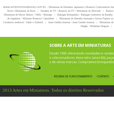
www.arteemminiaturas.com.br -
Miniaturas de Desenhos Japoneses e Bonecos Colecionáveis A
Rock e Miniaturas de Rock
|
Seriados de TV / Bonecos da TV / Miniaturas da Televisão
|
Boneco 
Miniaturas de Motos Maisto / Welly / Bburago
|
Bakugan Brinquedos / Bakugan Guerreiros da Batalha
de Jogadores / Militares Bonecos/ Caminhões
|
Miniaturas de Desenho Animado e Action Figures no 
Cavaleiros medieval / Safari e Schleich
|
Anne Geddes bonecas / Anne Guedes bonecas
|
Miniaturas de 
Dragão / Mcfarlane Dragons
|
SOBRE A ARTE EM MINIATURAS
Desde 1995 oferecendo novidades e rarida
e colecionadores. Itens retro (anos 80), pe
e de várias marcas. Compramos brinquedos 
REGRAS DE FUNCIONAMENTO
CONTATO
2013 Artes em Miniaturas. Todos os direitos Reservados