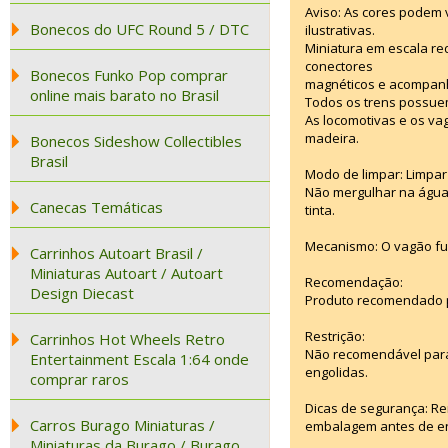
Aviso: As cores podem
Bonecos do UFC Round 5 / DTC
ilustrativas.
Miniatura em escala re
conectores
Bonecos Funko Pop comprar
magnéticos e acompanha
online mais barato no Brasil
Todos os trens possuem
As locomotivas e os vag
madeira.
Bonecos Sideshow Collectibles
Brasil
Modo de limpar: Limpar
Não mergulhar na água.
Canecas Temáticas
tinta.
Mecanismo: O vagão fun
Carrinhos Autoart Brasil /
Miniaturas Autoart / Autoart
Recomendação:
Design Diecast
Produto recomendado pa
Restrição:
Carrinhos Hot Wheels Retro
Não recomendável para
Entertainment Escala 1:64 onde
engolidas.
comprar raros
Dicas de segurança: Re
Carros Burago Miniaturas /
embalagem antes de ent
Miniaturas da Burago / Burago