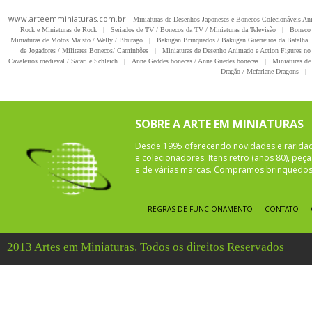
www.arteemminiaturas.com.br -
Miniaturas de Desenhos Japoneses e Bonecos Colecionáveis A
Rock e Miniaturas de Rock
|
Seriados de TV / Bonecos da TV / Miniaturas da Televisão
|
Boneco 
Miniaturas de Motos Maisto / Welly / Bburago
|
Bakugan Brinquedos / Bakugan Guerreiros da Batalha
de Jogadores / Militares Bonecos/ Caminhões
|
Miniaturas de Desenho Animado e Action Figures no 
Cavaleiros medieval / Safari e Schleich
|
Anne Geddes bonecas / Anne Guedes bonecas
|
Miniaturas de 
Dragão / Mcfarlane Dragons
|
SOBRE A ARTE EM MINIATURAS
Desde 1995 oferecendo novidades e rarida
e colecionadores. Itens retro (anos 80), pe
e de várias marcas. Compramos brinquedos 
REGRAS DE FUNCIONAMENTO
CONTATO
2013 Artes em Miniaturas. Todos os direitos Reservados