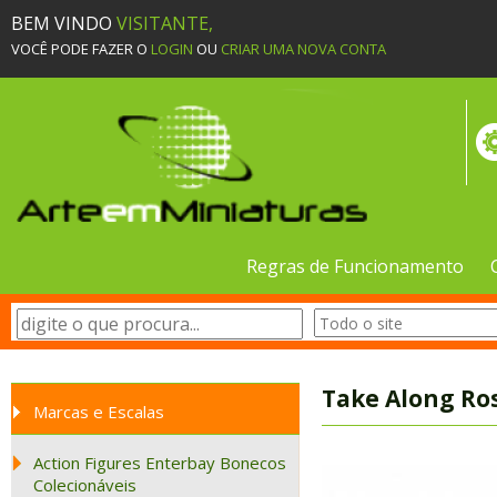
BEM VINDO
VISITANTE,
VOCÊ PODE FAZER O
LOGIN
OU
CRIAR UMA NOVA CONTA
Regras de Funcionamento
Take Along Ro
Marcas e Escalas
Action Figures Enterbay Bonecos
Colecionáveis