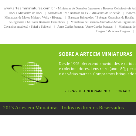
www.arteemminiaturas.com.br -
Miniaturas de Desenhos Japoneses e Bonecos Colecionáveis A
Rock e Miniaturas de Rock
|
Seriados de TV / Bonecos da TV / Miniaturas da Televisão
|
Boneco 
Miniaturas de Motos Maisto / Welly / Bburago
|
Bakugan Brinquedos / Bakugan Guerreiros da Batalha
de Jogadores / Militares Bonecos/ Caminhões
|
Miniaturas de Desenho Animado e Action Figures no 
Cavaleiros medieval / Safari e Schleich
|
Anne Geddes bonecas / Anne Guedes bonecas
|
Miniaturas de 
Dragão / Mcfarlane Dragons
|
SOBRE A ARTE EM MINIATURAS
Desde 1995 oferecendo novidades e rarida
e colecionadores. Itens retro (anos 80), pe
e de várias marcas. Compramos brinquedos 
REGRAS DE FUNCIONAMENTO
CONTATO
2013 Artes em Miniaturas. Todos os direitos Reservados