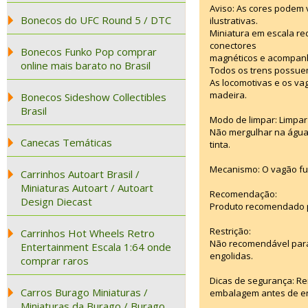
Aviso: As cores podem
Bonecos do UFC Round 5 / DTC
ilustrativas.
Miniatura em escala re
conectores
Bonecos Funko Pop comprar
magnéticos e acompanha
online mais barato no Brasil
Todos os trens possuem
As locomotivas e os vag
madeira.
Bonecos Sideshow Collectibles
Brasil
Modo de limpar: Limpar
Não mergulhar na água.
Canecas Temáticas
tinta.
Mecanismo: O vagão fun
Carrinhos Autoart Brasil /
Miniaturas Autoart / Autoart
Recomendação:
Design Diecast
Produto recomendado pa
Restrição:
Carrinhos Hot Wheels Retro
Não recomendável para
Entertainment Escala 1:64 onde
engolidas.
comprar raros
Dicas de segurança: Re
Carros Burago Miniaturas /
embalagem antes de ent
Miniaturas da Burago / Burago