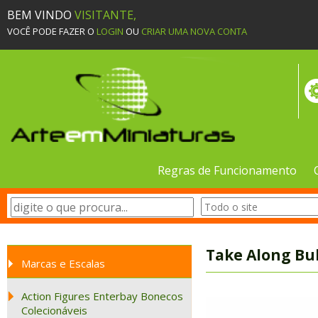
BEM VINDO
VISITANTE,
VOCÊ PODE FAZER O
LOGIN
OU
CRIAR UMA NOVA CONTA
Regras de Funcionamento
Take Along Bu
Marcas e Escalas
Action Figures Enterbay Bonecos
Colecionáveis