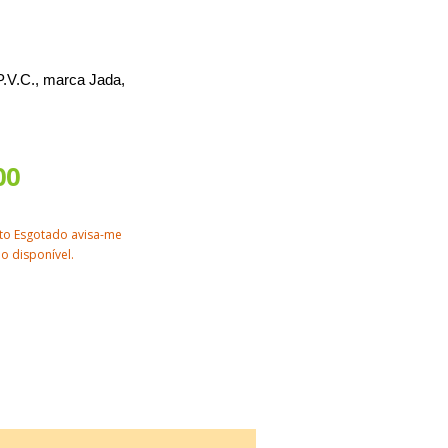
P.V.C., marca Jada,
00
to Esgotado avisa-me
o disponível.