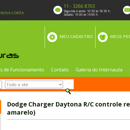
11 - 3266 8703
Segunda à sexta: 10:30 às 18:30 h.
A NOVA CONTA
Sábado: 10:00 às 14:00 h.
MEU CADASTRO
MEUS PE
s de Funcionamento
Contato
Galeria do Internauta
Dodge Charger Daytona R/C controle 
amarelo)