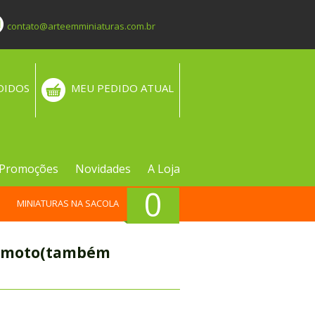
contato@arteemminiaturas.com.br
DIDOS
MEU PEDIDO ATUAL
Promoções
Novidades
A Loja
0
MINIATURAS NA SACOLA
remoto(também