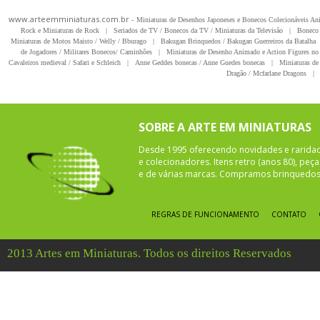
www.arteemminiaturas.com.br -
Miniaturas de Desenhos Japoneses e Bonecos Colecionáveis A
Rock e Miniaturas de Rock
|
Seriados de TV / Bonecos da TV / Miniaturas da Televisão
|
Boneco 
Miniaturas de Motos Maisto / Welly / Bburago
|
Bakugan Brinquedos / Bakugan Guerreiros da Batalha
de Jogadores / Militares Bonecos/ Caminhões
|
Miniaturas de Desenho Animado e Action Figures no 
Cavaleiros medieval / Safari e Schleich
|
Anne Geddes bonecas / Anne Guedes bonecas
|
Miniaturas de 
Dragão / Mcfarlane Dragons
|
SOBRE A ARTE EM MINIATURAS
Desde 1995 oferecendo novidades e rarida
e colecionadores. Itens retro (anos 80), pe
e de várias marcas. Compramos brinquedos 
REGRAS DE FUNCIONAMENTO
CONTATO
2013 Artes em Miniaturas. Todos os direitos Reservados