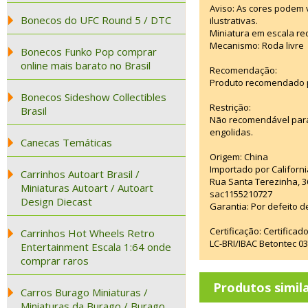
Aviso: As cores podem
Bonecos do UFC Round 5 / DTC
ilustrativas.
Miniatura em escala red
Mecanismo: Roda livre
Bonecos Funko Pop comprar
online mais barato no Brasil
Recomendação:
Produto recomendado p
Bonecos Sideshow Collectibles
Restrição:
Brasil
Não recomendável para
engolidas.
Canecas Temáticas
Origem: China
Importado por Californi
Carrinhos Autoart Brasil /
Rua Santa Terezinha, 3
Miniaturas Autoart / Autoart
sac1155210727
Design Diecast
Garantia: Por defeito d
Certificação: Certifica
Carrinhos Hot Wheels Retro
LC-BRI/IBAC Betontec 
Entertainment Escala 1:64 onde
comprar raros
Produtos simil
Carros Burago Miniaturas /
Miniaturas da Burago / Burago