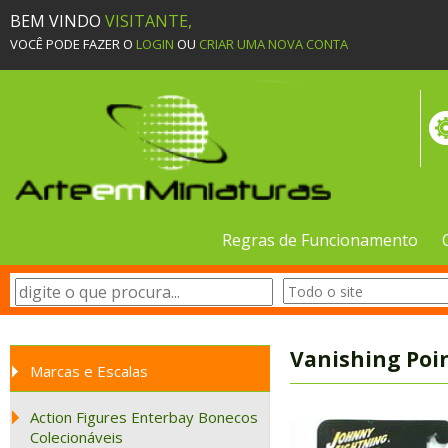
BEM VINDO
VISITANTE,
VOCÊ PODE FAZER O
LOGIN
OU
CRIAR UMA NOVA CONTA
Regras de Funcionamento
Vanishing Poin
Marcas e Escalas
Action Figures Enterbay Bonecos
Colecionáveis