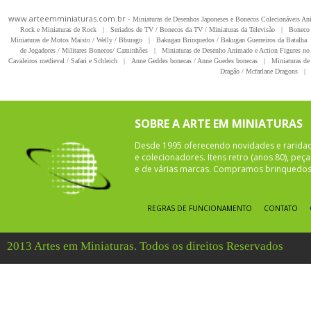
www.arteemminiaturas.com.br -
Miniaturas de Desenhos Japoneses e Bonecos Colecionáveis A
Rock e Miniaturas de Rock
|
Seriados de TV / Bonecos da TV / Miniaturas da Televisão
|
Boneco 
Miniaturas de Motos Maisto / Welly / Bburago
|
Bakugan Brinquedos / Bakugan Guerreiros da Batalha
de Jogadores / Militares Bonecos/ Caminhões
|
Miniaturas de Desenho Animado e Action Figures no 
Cavaleiros medieval / Safari e Schleich
|
Anne Geddes bonecas / Anne Guedes bonecas
|
Miniaturas de 
Dragão / Mcfarlane Dragons
|
SOBRE A ARTE EM MINIATURAS
Desde 1995 oferecendo novidades e rarida
e colecionadores. Itens retro (anos 80), pe
e de várias marcas. Compramos brinquedos 
REGRAS DE FUNCIONAMENTO
CONTATO
2013 Artes em Miniaturas. Todos os direitos Reservados