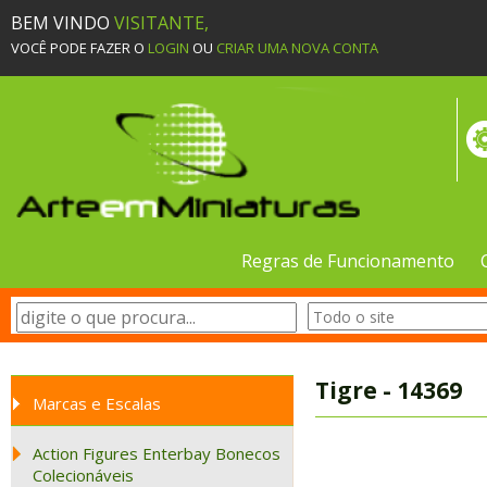
BEM VINDO
VISITANTE,
VOCÊ PODE FAZER O
LOGIN
OU
CRIAR UMA NOVA CONTA
Regras de Funcionamento
Tigre - 14369
Marcas e Escalas
Action Figures Enterbay Bonecos
Colecionáveis