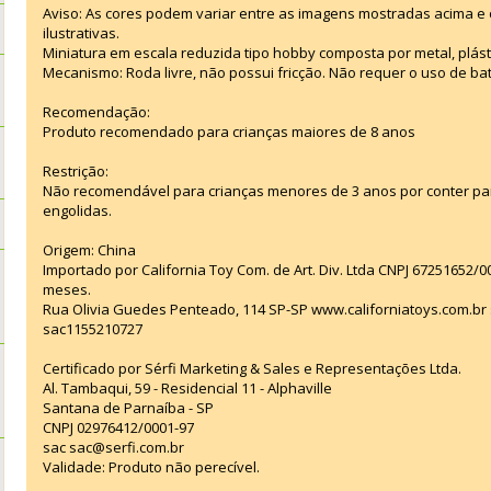
Aviso: As cores podem variar entre as imagens mostradas acima 
ilustrativas.
Miniatura em escala reduzida tipo hobby composta por metal, plástic
Mecanismo: Roda livre, não possui fricção. Não requer o uso de bat
Recomendação:
Produto recomendado para crianças maiores de 8 anos
Restrição:
Não recomendável para crianças menores de 3 anos por conter p
engolidas.
Origem: China
Importado por California Toy Com. de Art. Div. Ltda CNPJ 67251652/
meses.
Rua Olivia Guedes Penteado, 114 SP-SP www.californiatoys.com.br s
sac1155210727
Certificado por Sérfi Marketing & Sales e Representações Ltda.
Al. Tambaqui, 59 - Residencial 11 - Alphaville
Santana de Parnaíba - SP
CNPJ 02976412/0001-97
sac sac@serfi.com.br
Validade: Produto não perecível.