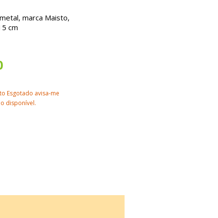
metal, marca Maisto,
15 cm
0
to Esgotado avisa-me
o disponível.