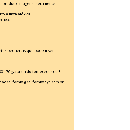
e o produto. Imagens meramente
o e tinta atóxica.
erias.
artes pequenas que podem ser
0001-70 garantia do fornecedor de 3
ac california@californiatoys.com.br