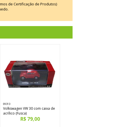
smos de Certificação de Produtos)
uedo.
09313
Volkswagen VW 30 com caixa de
acrílico (Fusca)
R$ 79,00