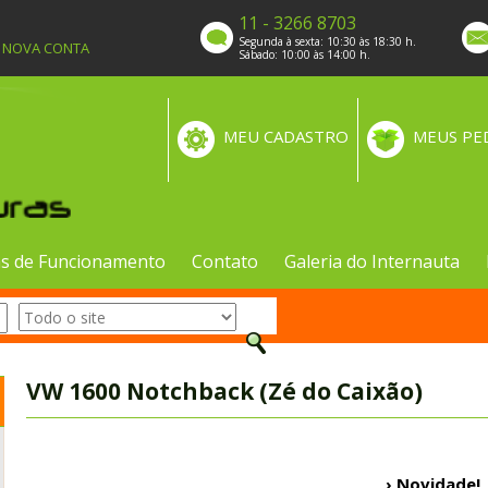
11 - 3266 8703
Segunda à sexta: 10:30 às 18:30 h.
A NOVA CONTA
Sábado: 10:00 às 14:00 h.
MEU CADASTRO
MEUS PE
s de Funcionamento
Contato
Galeria do Internauta
VW 1600 Notchback (Zé do Caixão)
› Novidade!