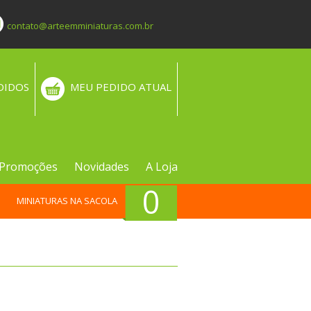
contato@arteemminiaturas.com.br
DIDOS
MEU PEDIDO ATUAL
Promoções
Novidades
A Loja
0
MINIATURAS NA SACOLA