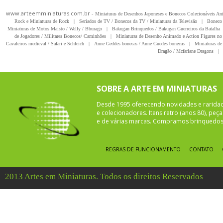
www.arteemminiaturas.com.br -
Miniaturas de Desenhos Japoneses e Bonecos Colecionáveis A
Rock e Miniaturas de Rock
|
Seriados de TV / Bonecos da TV / Miniaturas da Televisão
|
Boneco 
Miniaturas de Motos Maisto / Welly / Bburago
|
Bakugan Brinquedos / Bakugan Guerreiros da Batalha
de Jogadores / Militares Bonecos/ Caminhões
|
Miniaturas de Desenho Animado e Action Figures no 
Cavaleiros medieval / Safari e Schleich
|
Anne Geddes bonecas / Anne Guedes bonecas
|
Miniaturas de 
Dragão / Mcfarlane Dragons
|
SOBRE A ARTE EM MINIATURAS
Desde 1995 oferecendo novidades e rarida
e colecionadores. Itens retro (anos 80), pe
e de várias marcas. Compramos brinquedos 
REGRAS DE FUNCIONAMENTO
CONTATO
2013 Artes em Miniaturas. Todos os direitos Reservados