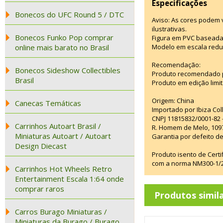
Especificações
Bonecos do UFC Round 5 / DTC
Aviso: As cores podem
ilustrativas.
Bonecos Funko Pop comprar
Figura em PVC baseada
online mais barato no Brasil
Modelo em escala redu
Recomendação:
Bonecos Sideshow Collectibles
Produto recomendado p
Brasil
Produto em edição limi
Origem: China
Canecas Temáticas
Importado por Ibiza Co
CNPJ 11815832/0001-82 
Carrinhos Autoart Brasil /
R. Homem de Melo, 1097
Miniaturas Autoart / Autoart
Garantia por defeito de
Design Diecast
Produto isento de Cert
com a norma NM300-1/20
Carrinhos Hot Wheels Retro
Entertainment Escala 1:64 onde
comprar raros
Produtos simil
Carros Burago Miniaturas /
Miniaturas da Burago / Burago