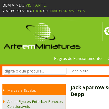
BEM VINDO
VISITANTE,
VOCÊ PODE FAZER O
LOGIN
OU
CRIAR UMA NOVA CONTA
Regras de Funcionamento
Jack Sparrow 
Marcas e Escalas
Depp
Action Figures Enterbay Bonecos
Colecionáveis