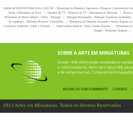
www.arteemminiaturas.com.br -
Miniaturas de Desenhos Japoneses e Bonecos Colecionáveis A
Rock e Miniaturas de Rock
|
Seriados de TV / Bonecos da TV / Miniaturas da Televisão
|
Boneco 
Miniaturas de Motos Maisto / Welly / Bburago
|
Bakugan Brinquedos / Bakugan Guerreiros da Batalha
de Jogadores / Militares Bonecos/ Caminhões
|
Miniaturas de Desenho Animado e Action Figures no 
Cavaleiros medieval / Safari e Schleich
|
Anne Geddes bonecas / Anne Guedes bonecas
|
Miniaturas de 
Dragão / Mcfarlane Dragons
|
SOBRE A ARTE EM MINIATURAS
Desde 1995 oferecendo novidades e rarida
e colecionadores. Itens retro (anos 80), pe
e de várias marcas. Compramos brinquedos 
REGRAS DE FUNCIONAMENTO
CONTATO
2013 Artes em Miniaturas. Todos os direitos Reservados