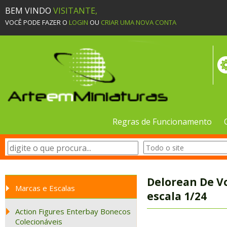
BEM VINDO
VISITANTE,
VOCÊ PODE FAZER O
LOGIN
OU
CRIAR UMA NOVA CONTA
Regras de Funcionamento
Delorean De Vo
Marcas e Escalas
escala 1/24
Action Figures Enterbay Bonecos
Colecionáveis