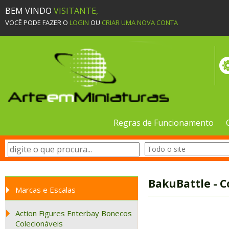
BEM VINDO
VISITANTE,
VOCÊ PODE FAZER O
LOGIN
OU
CRIAR UMA NOVA CONTA
Regras de Funcionamento
BakuBattle - 
Marcas e Escalas
Action Figures Enterbay Bonecos
Colecionáveis