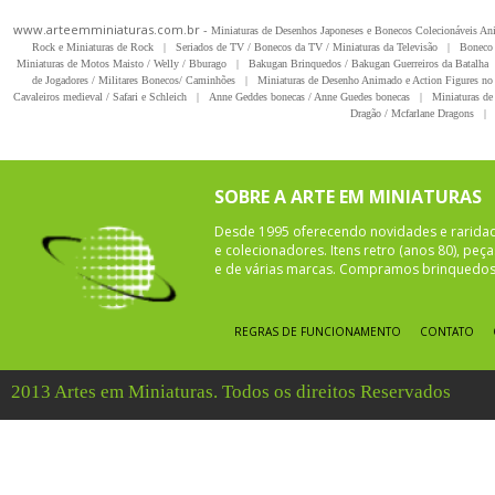
www.arteemminiaturas.com.br -
Miniaturas de Desenhos Japoneses e Bonecos Colecionáveis A
Rock e Miniaturas de Rock
|
Seriados de TV / Bonecos da TV / Miniaturas da Televisão
|
Boneco 
Miniaturas de Motos Maisto / Welly / Bburago
|
Bakugan Brinquedos / Bakugan Guerreiros da Batalha
de Jogadores / Militares Bonecos/ Caminhões
|
Miniaturas de Desenho Animado e Action Figures no 
Cavaleiros medieval / Safari e Schleich
|
Anne Geddes bonecas / Anne Guedes bonecas
|
Miniaturas de 
Dragão / Mcfarlane Dragons
|
SOBRE A ARTE EM MINIATURAS
Desde 1995 oferecendo novidades e rarida
e colecionadores. Itens retro (anos 80), pe
e de várias marcas. Compramos brinquedos 
REGRAS DE FUNCIONAMENTO
CONTATO
2013 Artes em Miniaturas. Todos os direitos Reservados