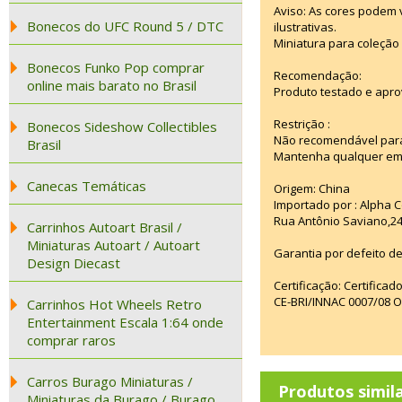
Aviso: As cores podem
Bonecos do UFC Round 5 / DTC
ilustrativas.
Miniatura para coleção 
Bonecos Funko Pop comprar
Recomendação:
online mais barato no Brasil
Produto testado e apro
Restrição :
Bonecos Sideshow Collectibles
Não recomendável para
Brasil
Mantenha qualquer emba
Canecas Temáticas
Origem: China
Importado por : Alpha C
Rua Antônio Saviano,24
Carrinhos Autoart Brasil /
Miniaturas Autoart / Autoart
Garantia por defeito de
Design Diecast
Certificação: Certifica
CE-BRI/INNAC 0007/08 
Carrinhos Hot Wheels Retro
Entertainment Escala 1:64 onde
comprar raros
Carros Burago Miniaturas /
Produtos simil
Miniaturas da Burago / Burago