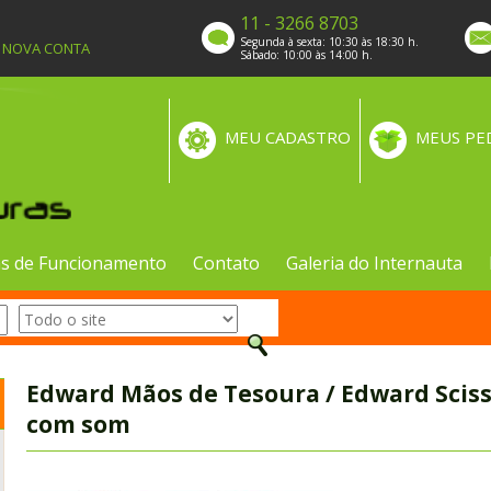
11 - 3266 8703
Segunda à sexta: 10:30 às 18:30 h.
A NOVA CONTA
Sábado: 10:00 às 14:00 h.
MEU CADASTRO
MEUS PE
s de Funcionamento
Contato
Galeria do Internauta
Edward Mãos de Tesoura / Edward Scis
com som