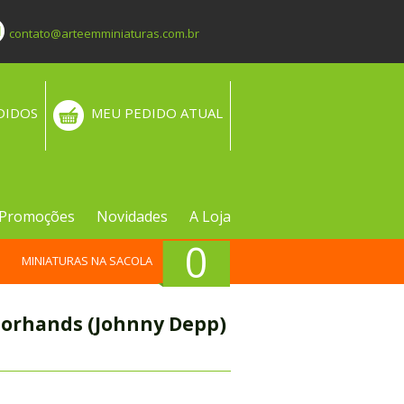
contato@arteemminiaturas.com.br
DIDOS
MEU PEDIDO ATUAL
Promoções
Novidades
A Loja
0
MINIATURAS NA SACOLA
sorhands (Johnny Depp)