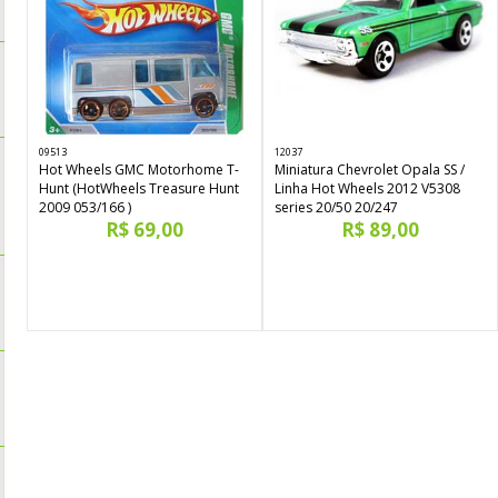
09513
12037
Hot Wheels GMC Motorhome T-
Miniatura Chevrolet Opala SS /
Hunt (HotWheels Treasure Hunt
Linha Hot Wheels 2012 V5308
2009 053/166 )
series 20/50 20/247
R$ 69,00
R$ 89,00