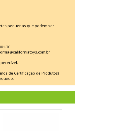
artes pequenas que podem ser
001-70
fornia@californiatoys.com.br
perecível.
smos de Certificação de Produtos)
inquedo.