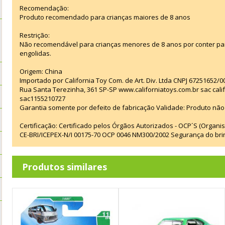
Recomendação:
Produto recomendado para crianças maiores de 8 anos
Restrição:
Não recomendável para crianças menores de 8 anos por conter p
engolidas.
Origem: China
Importado por California Toy Com. de Art. Div. Ltda CNPJ 67251652/0
Rua Santa Terezinha, 361 SP-SP www.californiatoys.com.br sac cali
sac1155210727
Garantia somente por defeito de fabricação Validade: Produto não 
Certificação: Certificado pelos Órgãos Autorizados - OCP´S (Organi
CE-BRI/ICEPEX-N/I 00175-70 OCP 0046 NM300/2002 Segurança do br
Produtos similares