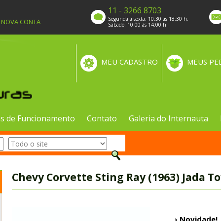
11 - 3266 8703
Segunda à sexta: 10:30 às 18:30 h.
A NOVA CONTA
Sábado: 10:00 às 14:00 h.
MEU CADASTRO
MEUS PE
s de Funcionamento
Contato
Galeria do Internauta
Chevy Corvette Sting Ray (1963) Jada To
› Novidade!