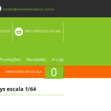
contato@arteemminiaturas.com.br
DIDOS
MEU PEDIDO ATUAL
Promoções
Novidades
A Loja
0
MINIATURAS NA SACOLA
ys escala 1/64