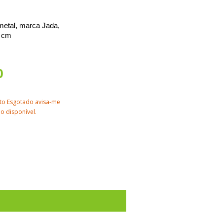
metal, marca Jada,
8 cm
0
to Esgotado avisa-me
o disponível.