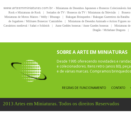
www.arteemminiaturas.com.br -
Miniaturas de Desenhos Japoneses e Bonecos Colecionáveis A
Rock e Miniaturas de Rock
|
Seriados de TV / Bonecos da TV / Miniaturas da Televisão
|
Boneco 
Miniaturas de Motos Maisto / Welly / Bburago
|
Bakugan Brinquedos / Bakugan Guerreiros da Batalha
de Jogadores / Militares Bonecos/ Caminhões
|
Miniaturas de Desenho Animado e Action Figures no 
Cavaleiros medieval / Safari e Schleich
|
Anne Geddes bonecas / Anne Guedes bonecas
|
Miniaturas de 
Dragão / Mcfarlane Dragons
|
SOBRE A ARTE EM MINIATURAS
Desde 1995 oferecendo novidades e rarida
e colecionadores. Itens retro (anos 80), pe
e de várias marcas. Compramos brinquedos 
REGRAS DE FUNCIONAMENTO
CONTATO
2013 Artes em Miniaturas. Todos os direitos Reservados