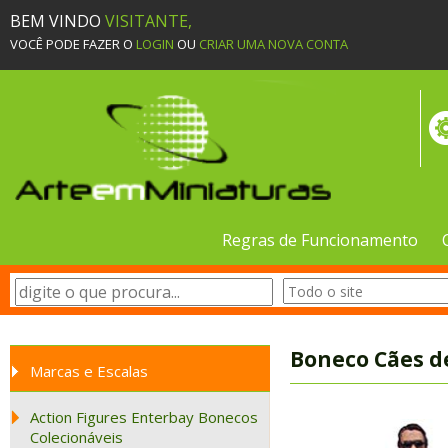
BEM VINDO
VISITANTE,
VOCÊ PODE FAZER O
LOGIN
OU
CRIAR UMA NOVA CONTA
Regras de Funcionamento
Boneco Cães d
Marcas e Escalas
Action Figures Enterbay Bonecos
Colecionáveis