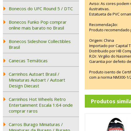
Aviso: As cores podem
Bonecos do UFC Round 5 / DTC
ilustrativas.
Estatueta de PVC ornam
Bonecos Funko Pop comprar
Recomendação:
online mais barato no Brasil
Produto recomendado p
Origem: China
Bonecos Sideshow Collectibles
Importado por Capital T
Brasil
Distribuido por HB Com
R.Dr. Virgilio do Nasim
Canecas Temáticas
Garantia por defeito de
Produto isento de Cert
Carrinhos Autoart Brasil /
com a norma NM300-1/20
Miniaturas Autoart / Autoart
Design Diecast
Carrinhos Hot Wheels Retro
Produtos simil
Entertainment Escala 1:64 onde
comprar raros
Carros Burago Miniaturas /
Miniaturas da Burago / Burago