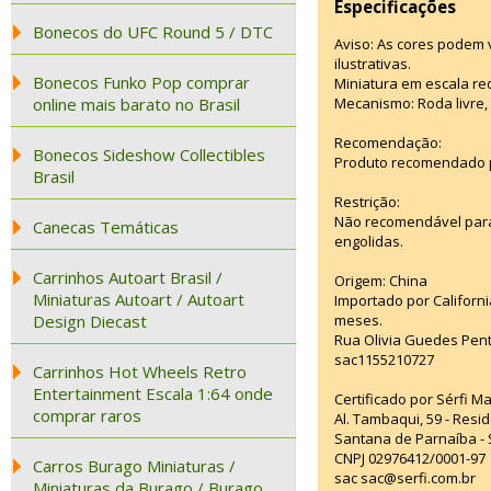
Especificações
Bonecos do UFC Round 5 / DTC
Aviso: As cores podem
ilustrativas.
Bonecos Funko Pop comprar
Miniatura em escala red
online mais barato no Brasil
Mecanismo: Roda livre, 
Recomendação:
Bonecos Sideshow Collectibles
Produto recomendado p
Brasil
Restrição:
Não recomendável para
Canecas Temáticas
engolidas.
Carrinhos Autoart Brasil /
Origem: China
Miniaturas Autoart / Autoart
Importado por Californi
Design Diecast
meses.
Rua Olivia Guedes Pent
sac1155210727
Carrinhos Hot Wheels Retro
Entertainment Escala 1:64 onde
Certificado por Sérfi M
comprar raros
Al. Tambaqui, 59 - Resid
Santana de Parnaíba - 
CNPJ 02976412/0001-97
Carros Burago Miniaturas /
sac sac@serfi.com.br
Miniaturas da Burago / Burago