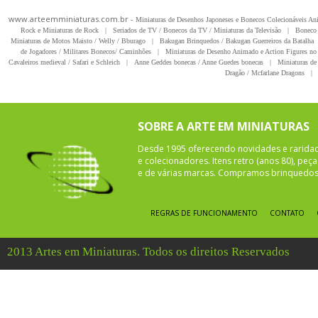
www.arteemminiaturas.com.br -
Miniaturas de Desenhos Japoneses e Bonecos Colecionáveis A
Rock e Miniaturas de Rock
|
Seriados de TV / Bonecos da TV / Miniaturas da Televisão
|
Boneco 
Miniaturas de Motos Maisto / Welly / Bburago
|
Bakugan Brinquedos / Bakugan Guerreiros da Batalha
de Jogadores / Militares Bonecos/ Caminhões
|
Miniaturas de Desenho Animado e Action Figures no 
Cavaleiros medieval / Safari e Schleich
|
Anne Geddes bonecas / Anne Guedes bonecas
|
Miniaturas de 
Dragão / Mcfarlane Dragons
|
SOBRE A ARTE EM MINIATURAS
Desde 1995 oferecendo novidades e rarida
e colecionadores. Itens retro (anos 80), pe
e de várias marcas. Compramos brinquedos 
REGRAS DE FUNCIONAMENTO
CONTATO
2013 Artes em Miniaturas. Todos os direitos Reservados