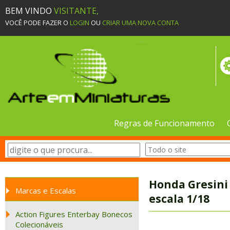
BEM VINDO
VISITANTE,
VOCÊ PODE FAZER O
LOGIN
OU
CRIAR UMA NOVA CONTA
Regras de Funcionamento
Honda Gresini
Marcas e Escalas
escala 1/18
Action Figures Enterbay Bonecos
Colecionáveis