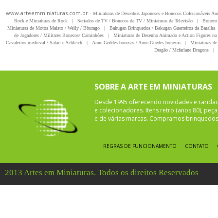
www.arteemminiaturas.com.br -
Miniaturas de Desenhos Japoneses e Bonecos Colecionáveis A
Rock e Miniaturas de Rock
|
Seriados de TV / Bonecos da TV / Miniaturas da Televisão
|
Boneco 
Miniaturas de Motos Maisto / Welly / Bburago
|
Bakugan Brinquedos / Bakugan Guerreiros da Batalha
de Jogadores / Militares Bonecos/ Caminhões
|
Miniaturas de Desenho Animado e Action Figures no 
Cavaleiros medieval / Safari e Schleich
|
Anne Geddes bonecas / Anne Guedes bonecas
|
Miniaturas de 
Dragão / Mcfarlane Dragons
|
SOBRE A ARTE EM MINIATURAS
Desde 1995 oferecendo novidades e rarida
e colecionadores. Itens retro (anos 80), pe
e de várias marcas. Compramos brinquedos 
REGRAS DE FUNCIONAMENTO
CONTATO
2013 Artes em Miniaturas. Todos os direitos Reservados