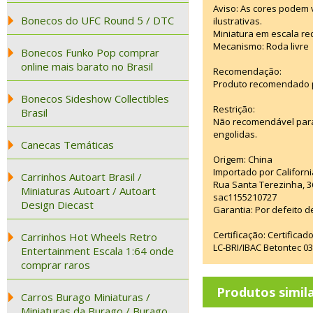
Aviso: As cores podem
Bonecos do UFC Round 5 / DTC
ilustrativas.
Miniatura em escala red
Mecanismo: Roda livre
Bonecos Funko Pop comprar
online mais barato no Brasil
Recomendação:
Produto recomendado p
Bonecos Sideshow Collectibles
Restrição:
Brasil
Não recomendável para
engolidas.
Canecas Temáticas
Origem: China
Importado por Californi
Carrinhos Autoart Brasil /
Rua Santa Terezinha, 3
Miniaturas Autoart / Autoart
sac1155210727
Design Diecast
Garantia: Por defeito d
Certificação: Certifica
Carrinhos Hot Wheels Retro
LC-BRI/IBAC Betontec 
Entertainment Escala 1:64 onde
comprar raros
Produtos simil
Carros Burago Miniaturas /
Miniaturas da Burago / Burago