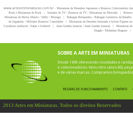
www.arteemminiaturas.com.br -
Miniaturas de Desenhos Japoneses e Bonecos Colecionáveis A
Rock e Miniaturas de Rock
|
Seriados de TV / Bonecos da TV / Miniaturas da Televisão
|
Boneco 
Miniaturas de Motos Maisto / Welly / Bburago
|
Bakugan Brinquedos / Bakugan Guerreiros da Batalha
de Jogadores / Militares Bonecos/ Caminhões
|
Miniaturas de Desenho Animado e Action Figures no 
Cavaleiros medieval / Safari e Schleich
|
Anne Geddes bonecas / Anne Guedes bonecas
|
Miniaturas de 
Dragão / Mcfarlane Dragons
|
SOBRE A ARTE EM MINIATURAS
Desde 1995 oferecendo novidades e rarida
e colecionadores. Itens retro (anos 80), pe
e de várias marcas. Compramos brinquedos 
REGRAS DE FUNCIONAMENTO
CONTATO
2013 Artes em Miniaturas. Todos os direitos Reservados