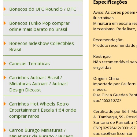
Especificações
Bonecos do UFC Round 5 / DTC
Aviso: As cores podem
ilustrativas.
Bonecos Funko Pop comprar
Miniatura em escala red
online mais barato no Brasil
Mecanismo: Roda livre, 
Recomendação:
Bonecos Sideshow Collectibles
Produto recomendado p
Brasil
Restrição:
Não recomendável para
Canecas Temáticas
engolidas.
Carrinhos Autoart Brasil /
Origem: China
Miniaturas Autoart / Autoart
Importado por Californi
Design Diecast
meses.
Rua Olivia Guedes Pent
sac1155210727
Carrinhos Hot Wheels Retro
Entertainment Escala 1:64 onde
Certificado por Sérfi M
comprar raros
Al. Tambaqui, 59 - Resid
Santana de Parnaíba - 
CNPJ 02976412/0001-97
Carros Burago Miniaturas /
sac sac@serfi.com.br
Miniaturas da Burago / Burago