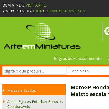
BEM VINDO
VISITANTE,
VOCÊ PODE FAZER O
LOGIN
OU
CRIAR UMA NOVA CONTA
Regras de Funcionamento
MotoGP Honda 
Marcas e Escalas
Maisto escala 
Action Figures Enterbay Bonecos
Colecionáveis