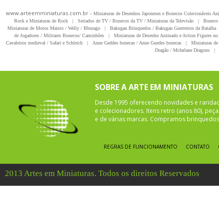
www.arteemminiaturas.com.br -
Miniaturas de Desenhos Japoneses e Bonecos Colecionáveis A
Rock e Miniaturas de Rock
|
Seriados de TV / Bonecos da TV / Miniaturas da Televisão
|
Boneco 
Miniaturas de Motos Maisto / Welly / Bburago
|
Bakugan Brinquedos / Bakugan Guerreiros da Batalha
de Jogadores / Militares Bonecos/ Caminhões
|
Miniaturas de Desenho Animado e Action Figures no 
Cavaleiros medieval / Safari e Schleich
|
Anne Geddes bonecas / Anne Guedes bonecas
|
Miniaturas de 
Dragão / Mcfarlane Dragons
|
SOBRE A ARTE EM MINIATURAS
Desde 1995 oferecendo novidades e rarida
e colecionadores. Itens retro (anos 80), pe
e de várias marcas. Compramos brinquedos 
REGRAS DE FUNCIONAMENTO
CONTATO
2013 Artes em Miniaturas. Todos os direitos Reservados