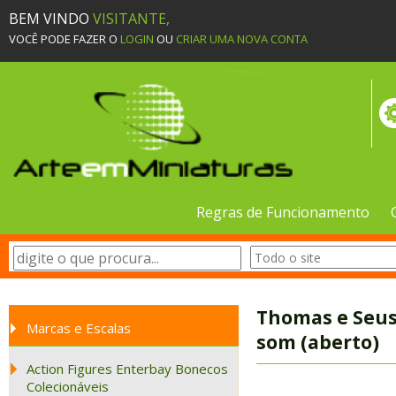
BEM VINDO
VISITANTE,
VOCÊ PODE FAZER O
LOGIN
OU
CRIAR UMA NOVA CONTA
Regras de Funcionamento
Thomas e Seus 
Marcas e Escalas
som (aberto)
Action Figures Enterbay Bonecos
Colecionáveis