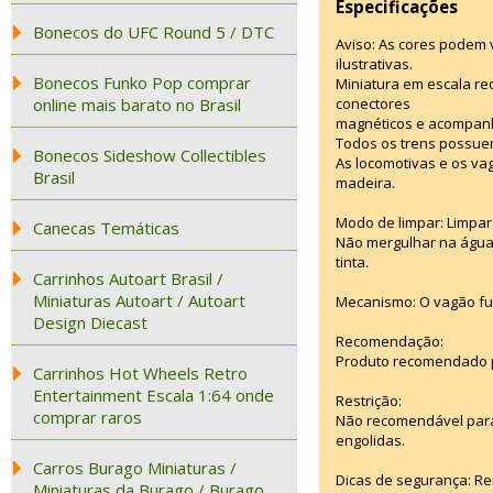
Especificações
Bonecos do UFC Round 5 / DTC
Aviso: As cores podem
ilustrativas.
Bonecos Funko Pop comprar
Miniatura em escala re
online mais barato no Brasil
conectores
magnéticos e acompanha
Todos os trens possuem
Bonecos Sideshow Collectibles
As locomotivas e os vag
Brasil
madeira.
Modo de limpar: Limpar
Canecas Temáticas
Não mergulhar na água.
tinta.
Carrinhos Autoart Brasil /
Miniaturas Autoart / Autoart
Mecanismo: O vagão fun
Design Diecast
Recomendação:
Produto recomendado pa
Carrinhos Hot Wheels Retro
Entertainment Escala 1:64 onde
Restrição:
comprar raros
Não recomendável para
engolidas.
Carros Burago Miniaturas /
Dicas de segurança: Re
Miniaturas da Burago / Burago