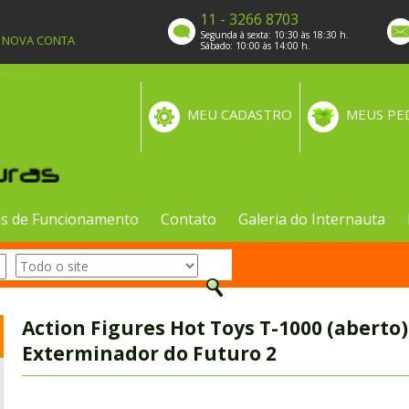
11 - 3266 8703
Segunda à sexta: 10:30 às 18:30 h.
A NOVA CONTA
Sábado: 10:00 às 14:00 h.
MEU CADASTRO
MEUS PE
s de Funcionamento
Contato
Galeria do Internauta
Action Figures Hot Toys T-1000 (aberto
Exterminador do Futuro 2