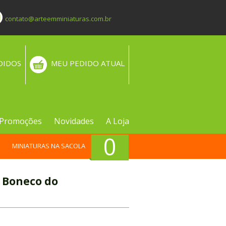
contato@arteemminiaturas.com.br
DIDOS
MEU PEDIDO ATUAL
Promoções
Novidades
A Loja
0
MINIATURAS NA SACOLA
) Boneco do