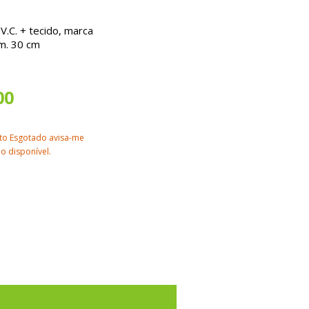
.C. + tecido, marca
m. 30 cm
00
to Esgotado avisa-me
o disponível.