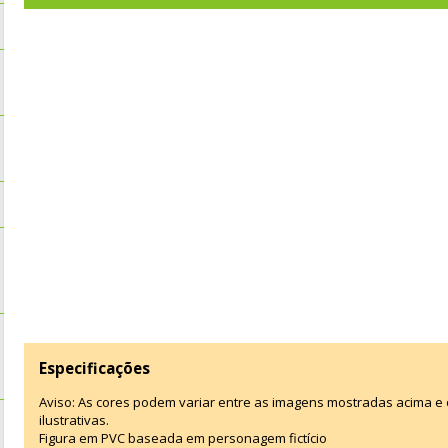
Especificações
Aviso: As cores podem variar entre as imagens mostradas acima 
ilustrativas.
Figura em PVC baseada em personagem fictício