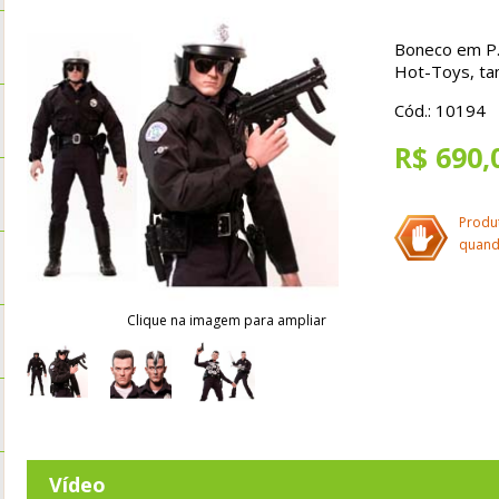
Boneco em P.V
Hot-Toys, ta
Cód.: 10194
R$ 690,
Produ
quand
Clique na imagem para ampliar
Vídeo