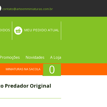
contato@arteemminiaturas.com.br
DIDOS
MEU PEDIDO ATUAL
Promoções
Novidades
A Loja
0
MINIATURAS NA SACOLA
co Predador Original