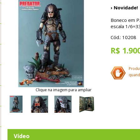
› Novidade!
Boneco em P.
escala 1/6=3
Cód.: 10208
R$ 1.90
Produ
quand
Clique na imagem para ampliar
Vídeo