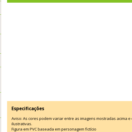
Especificações
Aviso: As cores podem variar entre as imagens mostradas acima 
ilustrativas.
Figura em PVC baseada em personagem fictício