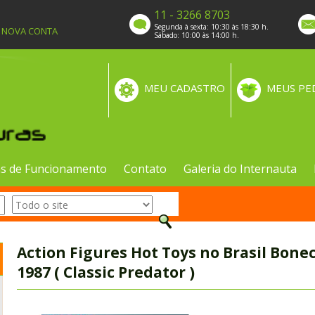
11 - 3266 8703
Segunda à sexta: 10:30 às 18:30 h.
A NOVA CONTA
Sábado: 10:00 às 14:00 h.
MEU CADASTRO
MEUS PE
s de Funcionamento
Contato
Galeria do Internauta
Action Figures Hot Toys no Brasil Bone
1987 ( Classic Predator )