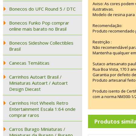
Aviso: As cores podem
Bonecos do UFC Round 5 / DTC
ilustrativas.
Modelo de resina para 
Bonecos Funko Pop comprar
Recomendação:
online mais barato no Brasil
Produto recomendado p
Restrição :
Bonecos Sideshow Collectibles
Não recomendável para
Brasil
Mantenha qualquer emba
Canecas Temáticas
Sutaco artesanato paul
Rua Boa Vista, 170 3 an
Garantia por defeito de
Carrinhos Autoart Brasil /
Produto artesanal feito 
Miniaturas Autoart / Autoart
Design Diecast
Produto isento de Cert
com a norma NM300-1/20
Carrinhos Hot Wheels Retro
Entertainment Escala 1:64 onde
comprar raros
Produtos simil
Carros Burago Miniaturas /
Miniaturas da Burago / Burago