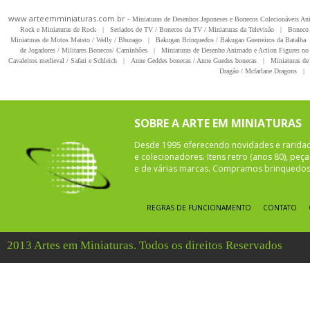
www.arteemminiaturas.com.br -
Miniaturas de Desenhos Japoneses e Bonecos Colecionáveis A
Rock e Miniaturas de Rock
|
Seriados de TV / Bonecos da TV / Miniaturas da Televisão
|
Boneco 
Miniaturas de Motos Maisto / Welly / Bburago
|
Bakugan Brinquedos / Bakugan Guerreiros da Batalha
de Jogadores / Militares Bonecos/ Caminhões
|
Miniaturas de Desenho Animado e Action Figures no 
Cavaleiros medieval / Safari e Schleich
|
Anne Geddes bonecas / Anne Guedes bonecas
|
Miniaturas de 
Dragão / Mcfarlane Dragons
|
SOBRE A ARTE EM MINIATURAS
Desde 1995 oferecendo novidades e rarida
e colecionadores. Itens retro (anos 80), pe
e de várias marcas. Compramos brinquedos 
REGRAS DE FUNCIONAMENTO
CONTATO
2013 Artes em Miniaturas. Todos os direitos Reservados