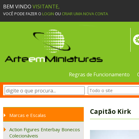
BEM VINDO
VISITANTE,
VOCÊ PODE FAZER O
LOGIN
OU
CRIAR UMA NOVA CONTA
Regras de Funcionamento
Capitão Kirk
Marcas e Escalas
Action Figures Enterbay Bonecos
Colecionáveis