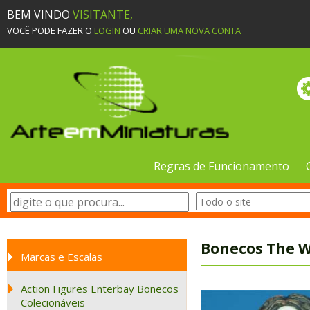
BEM VINDO
VISITANTE,
VOCÊ PODE FAZER O
LOGIN
OU
CRIAR UMA NOVA CONTA
Regras de Funcionamento
Bonecos The W
Marcas e Escalas
Action Figures Enterbay Bonecos
Colecionáveis