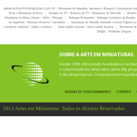
www.arteemminiaturas.com.br -
Miniaturas de Desenhos Japoneses e Bonecos Colecionáveis A
Rock e Miniaturas de Rock
|
Seriados de TV / Bonecos da TV / Miniaturas da Televisão
|
Boneco 
Miniaturas de Motos Maisto / Welly / Bburago
|
Bakugan Brinquedos / Bakugan Guerreiros da Batalha
de Jogadores / Militares Bonecos/ Caminhões
|
Miniaturas de Desenho Animado e Action Figures no 
Cavaleiros medieval / Safari e Schleich
|
Anne Geddes bonecas / Anne Guedes bonecas
|
Miniaturas de 
Dragão / Mcfarlane Dragons
|
SOBRE A ARTE EM MINIATURAS
Desde 1995 oferecendo novidades e rarida
e colecionadores. Itens retro (anos 80), pe
e de várias marcas. Compramos brinquedos 
REGRAS DE FUNCIONAMENTO
CONTATO
2013 Artes em Miniaturas. Todos os direitos Reservados