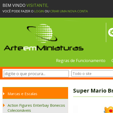
BEM VINDO
VISITANTE,
VOCÊ PODE FAZER O
LOGIN
OU
CRIAR UMA NOVA CONTA
Regras de Funcionamento
Super Mario Br
Marcas e Escalas
Action Figures Enterbay Bonecos
Colecionáveis