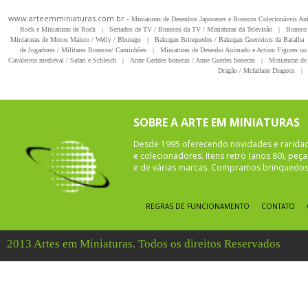
www.arteemminiaturas.com.br -
Miniaturas de Desenhos Japoneses e Bonecos Colecionáveis A
Rock e Miniaturas de Rock
|
Seriados de TV / Bonecos da TV / Miniaturas da Televisão
|
Boneco 
Miniaturas de Motos Maisto / Welly / Bburago
|
Bakugan Brinquedos / Bakugan Guerreiros da Batalha
de Jogadores / Militares Bonecos/ Caminhões
|
Miniaturas de Desenho Animado e Action Figures no 
Cavaleiros medieval / Safari e Schleich
|
Anne Geddes bonecas / Anne Guedes bonecas
|
Miniaturas de 
Dragão / Mcfarlane Dragons
|
SOBRE A ARTE EM MINIATURAS
Desde 1995 oferecendo novidades e rarida
e colecionadores. Itens retro (anos 80), pe
e de várias marcas. Compramos brinquedos 
REGRAS DE FUNCIONAMENTO
CONTATO
2013 Artes em Miniaturas. Todos os direitos Reservados