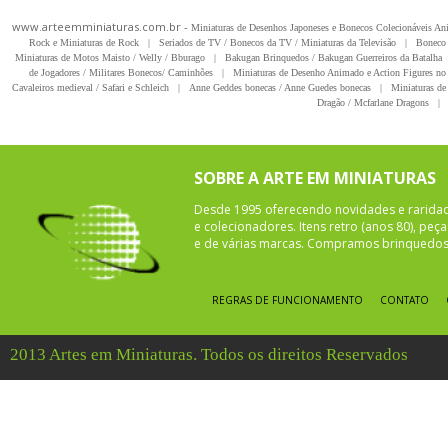
www.arteemminiaturas.com.br -
Miniaturas de Desenhos Japoneses e Bonecos Colecionáveis A
Rock e Miniaturas de Rock
|
Seriados de TV / Bonecos da TV / Miniaturas da Televisão
|
Boneco 
Miniaturas de Motos Maisto / Welly / Bburago
|
Bakugan Brinquedos / Bakugan Guerreiros da Batalha
de Jogadores / Militares Bonecos/ Caminhões
|
Miniaturas de Desenho Animado e Action Figures no 
Cavaleiros medieval / Safari e Schleich
|
Anne Geddes bonecas / Anne Guedes bonecas
|
Miniaturas de 
Dragão / Mcfarlane Dragons
|
SOBRE A ARTE EM MINIATURAS
Desde 1995 oferecendo novidades e rarida
e colecionadores. Itens retro (anos 80), pe
e de várias marcas. Compramos brinquedos 
REGRAS DE FUNCIONAMENTO
CONTATO
2013 Artes em Miniaturas. Todos os direitos Reservados