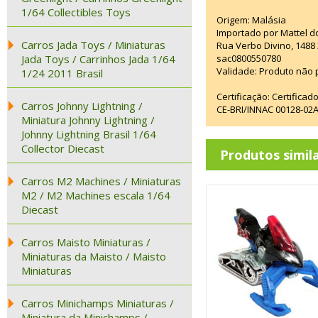
1/64 Collectibles Toys
Origem: Malásia
Importado por Mattel d
Carros Jada Toys / Miniaturas
Rua Verbo Divino, 1488
Jada Toys / Carrinhos Jada 1/64
sac0800550780
Validade: Produto não p
1/24 2011 Brasil
Certificação: Certifica
Carros Johnny Lightning /
CE-BRI/INNAC 00128-02
Miniatura Johnny Lightning /
Johnny Lightning Brasil 1/64
Collector Diecast
Produtos simil
Carros M2 Machines / Miniaturas
M2 / M2 Machines escala 1/64
Diecast
Carros Maisto Miniaturas /
Miniaturas da Maisto / Maisto
Miniaturas
Carros Minichamps Miniaturas /
Miniatura da Minichamps /