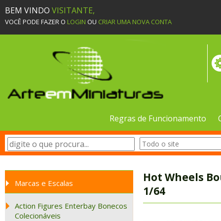
BEM VINDO
VISITANTE,
VOCÊ PODE FAZER O
LOGIN
OU
CRIAR UMA NOVA CONTA
Regras de Funcionamento
Hot Wheels Bo
Marcas e Escalas
1/64
Action Figures Enterbay Bonecos
Colecionáveis