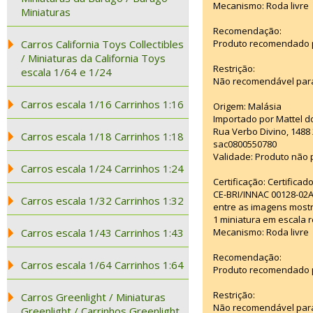
Mecanismo: Roda livre
Miniaturas
Recomendação:
Carros California Toys Collectibles
Produto recomendado pa
/ Miniaturas da California Toys
Restrição:
escala 1/64 e 1/24
Não recomendável para
Carros escala 1/16 Carrinhos 1:16
Origem: Malásia
Importado por Mattel d
Rua Verbo Divino, 1488
Carros escala 1/18 Carrinhos 1:18
sac0800550780
Validade: Produto não p
Carros escala 1/24 Carrinhos 1:24
Certificação: Certifica
CE-BRI/INNAC 00128-02
Carros escala 1/32 Carrinhos 1:32
entre as imagens mostr
1 miniatura em escala r
Carros escala 1/43 Carrinhos 1:43
Mecanismo: Roda livre
Recomendação:
Carros escala 1/64 Carrinhos 1:64
Produto recomendado pa
Restrição:
Carros Greenlight / Miniaturas
Não recomendável para
Greenlight / Carrinhos Greenlight