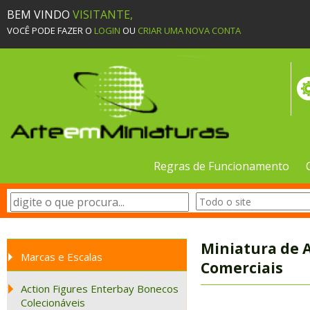
BEM VINDO
VISITANTE,
VOCÊ PODE FAZER O
LOGIN
OU
CRIAR UMA NOVA CONTA
Regras de Funcionamento
Miniatura de A
Marcas e Escalas
Comerciais
Action Figures Enterbay Bonecos
Colecionáveis