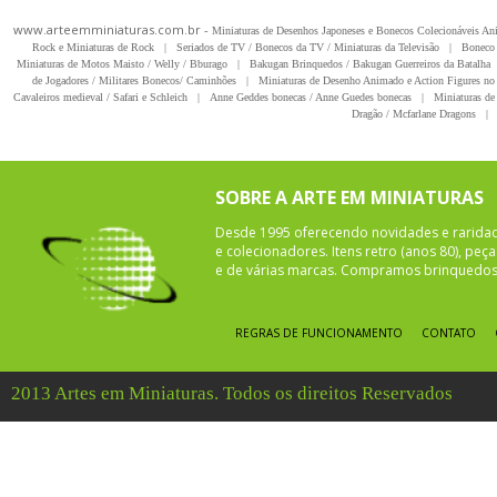
www.arteemminiaturas.com.br -
Miniaturas de Desenhos Japoneses e Bonecos Colecionáveis A
Rock e Miniaturas de Rock
|
Seriados de TV / Bonecos da TV / Miniaturas da Televisão
|
Boneco 
Miniaturas de Motos Maisto / Welly / Bburago
|
Bakugan Brinquedos / Bakugan Guerreiros da Batalha
de Jogadores / Militares Bonecos/ Caminhões
|
Miniaturas de Desenho Animado e Action Figures no 
Cavaleiros medieval / Safari e Schleich
|
Anne Geddes bonecas / Anne Guedes bonecas
|
Miniaturas de 
Dragão / Mcfarlane Dragons
|
SOBRE A ARTE EM MINIATURAS
Desde 1995 oferecendo novidades e rarida
e colecionadores. Itens retro (anos 80), pe
e de várias marcas. Compramos brinquedos 
REGRAS DE FUNCIONAMENTO
CONTATO
2013 Artes em Miniaturas. Todos os direitos Reservados