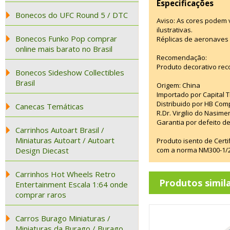
Especificações
Bonecos do UFC Round 5 / DTC
Aviso: As cores podem
ilustrativas.
Bonecos Funko Pop comprar
Réplicas de aeronaves 
online mais barato no Brasil
Recomendação:
Produto decorativo rec
Bonecos Sideshow Collectibles
Brasil
Origem: China
Importado por Capital T
Distribuido por HB Com
Canecas Temáticas
R.Dr. Virgilio do Nasim
Garantia por defeito de
Carrinhos Autoart Brasil /
Miniaturas Autoart / Autoart
Produto isento de Cert
Design Diecast
com a norma NM300-1/20
Carrinhos Hot Wheels Retro
Produtos simil
Entertainment Escala 1:64 onde
comprar raros
Carros Burago Miniaturas /
Miniaturas da Burago / Burago