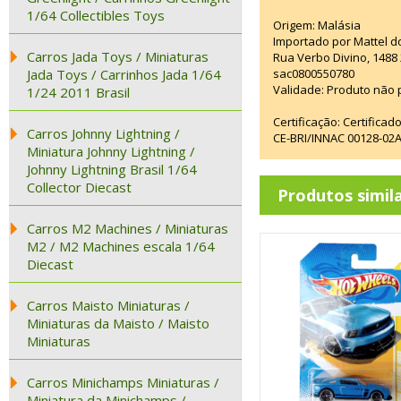
1/64 Collectibles Toys
Origem: Malásia
Importado por Mattel d
Carros Jada Toys / Miniaturas
Rua Verbo Divino, 1488
Jada Toys / Carrinhos Jada 1/64
sac0800550780
Validade: Produto não p
1/24 2011 Brasil
Certificação: Certifica
Carros Johnny Lightning /
CE-BRI/INNAC 00128-02
Miniatura Johnny Lightning /
Johnny Lightning Brasil 1/64
Collector Diecast
Produtos simil
Carros M2 Machines / Miniaturas
M2 / M2 Machines escala 1/64
Diecast
Carros Maisto Miniaturas /
Miniaturas da Maisto / Maisto
Miniaturas
Carros Minichamps Miniaturas /
Miniatura da Minichamps /