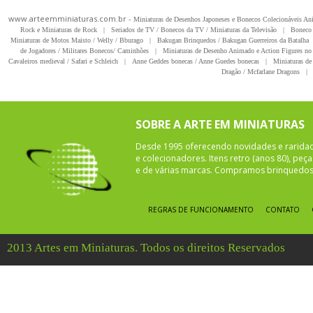
www.arteemminiaturas.com.br -
Miniaturas de Desenhos Japoneses e Bonecos Colecionáveis A
Rock e Miniaturas de Rock
|
Seriados de TV / Bonecos da TV / Miniaturas da Televisão
|
Boneco 
Miniaturas de Motos Maisto / Welly / Bburago
|
Bakugan Brinquedos / Bakugan Guerreiros da Batalha
de Jogadores / Militares Bonecos/ Caminhões
|
Miniaturas de Desenho Animado e Action Figures no 
Cavaleiros medieval / Safari e Schleich
|
Anne Geddes bonecas / Anne Guedes bonecas
|
Miniaturas de 
Dragão / Mcfarlane Dragons
|
SOBRE A ARTE EM MINIATURAS
Desde 1995 oferecendo novidades e rarida
e colecionadores. Itens retro (anos 80), pe
e de várias marcas. Compramos brinquedos 
REGRAS DE FUNCIONAMENTO
CONTATO
2013 Artes em Miniaturas. Todos os direitos Reservados