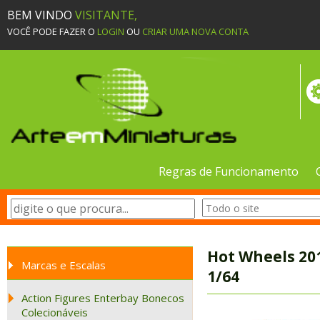
BEM VINDO
VISITANTE,
VOCÊ PODE FAZER O
LOGIN
OU
CRIAR UMA NOVA CONTA
Regras de Funcionamento
Hot Wheels 201
Marcas e Escalas
1/64
Action Figures Enterbay Bonecos
Colecionáveis