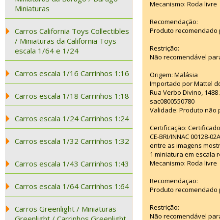
Mecanismo: Roda livre
Miniaturas
Recomendação:
Carros California Toys Collectibles
Produto recomendado pa
/ Miniaturas da California Toys
Restrição:
escala 1/64 e 1/24
Não recomendável para
Carros escala 1/16 Carrinhos 1:16
Origem: Malásia
Importado por Mattel d
Rua Verbo Divino, 1488
Carros escala 1/18 Carrinhos 1:18
sac0800550780
Validade: Produto não p
Carros escala 1/24 Carrinhos 1:24
Certificação: Certifica
CE-BRI/INNAC 00128-02
Carros escala 1/32 Carrinhos 1:32
entre as imagens mostr
1 miniatura em escala r
Carros escala 1/43 Carrinhos 1:43
Mecanismo: Roda livre
Recomendação:
Carros escala 1/64 Carrinhos 1:64
Produto recomendado pa
Restrição:
Carros Greenlight / Miniaturas
Não recomendável para
Greenlight / Carrinhos Greenlight