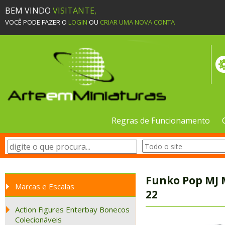
BEM VINDO
VISITANTE,
VOCÊ PODE FAZER O
LOGIN
OU
CRIAR UMA NOVA CONTA
Regras de Funcionamento
Funko Pop MJ M
Marcas e Escalas
22
Action Figures Enterbay Bonecos
Colecionáveis