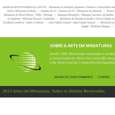
www.arteemminiaturas.com.br -
Miniaturas de Desenhos Japoneses e Bonecos Colecionáveis A
Rock e Miniaturas de Rock
|
Seriados de TV / Bonecos da TV / Miniaturas da Televisão
|
Boneco 
Miniaturas de Motos Maisto / Welly / Bburago
|
Bakugan Brinquedos / Bakugan Guerreiros da Batalha
de Jogadores / Militares Bonecos/ Caminhões
|
Miniaturas de Desenho Animado e Action Figures no 
Cavaleiros medieval / Safari e Schleich
|
Anne Geddes bonecas / Anne Guedes bonecas
|
Miniaturas de 
Dragão / Mcfarlane Dragons
|
SOBRE A ARTE EM MINIATURAS
Desde 1995 oferecendo novidades e rarida
e colecionadores. Itens retro (anos 80), pe
e de várias marcas. Compramos brinquedos 
REGRAS DE FUNCIONAMENTO
CONTATO
2013 Artes em Miniaturas. Todos os direitos Reservados