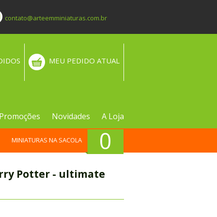
contato@arteemminiaturas.com.br
DIDOS
MEU PEDIDO ATUAL
Promoções
Novidades
A Loja
0
MINIATURAS NA SACOLA
ry Potter - ultimate