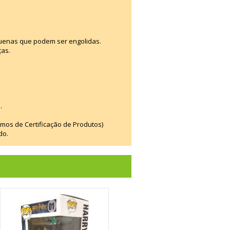
uenas que podem ser engolidas.
ças.
.
smos de Certificação de Produtos)
do.