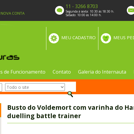
11 - 3266 8703
Segunda à sexta: 10:30 às 18:30 h.
A NOVA CONTA
Sábado: 10:00 às 14:00 h.
MEU CADASTRO
MEUS PE
s de Funcionamento
Contato
Galeria do Internauta
Busto do Voldemort com varinha do Har
duelling battle trainer