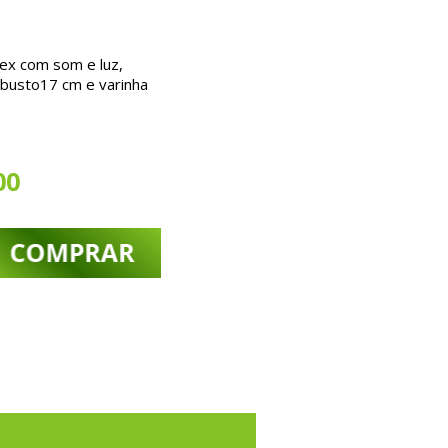
ex com som e luz,
busto17 cm e varinha
00