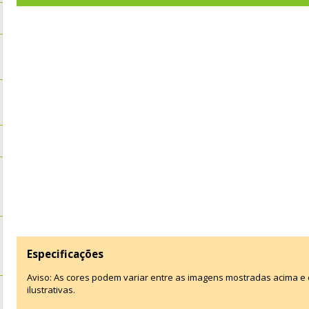
Especificações
Aviso: As cores podem variar entre as imagens mostradas acima 
ilustrativas.