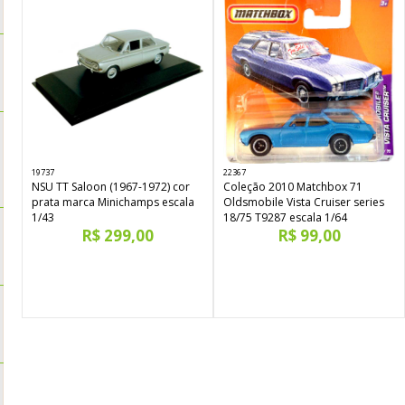
19737
22367
NSU TT Saloon (1967-1972) cor
Coleção 2010 Matchbox 71
prata marca Minichamps escala
Oldsmobile Vista Cruiser series
1/43
18/75 T9287 escala 1/64
R$ 299,00
R$ 99,00