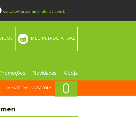
contato@arteemminiaturas.com.br
DIDOS
MEU PEDIDO ATUAL
Promoções
Novidades
A Loja
0
MINIATURAS NA SACOLA
Women