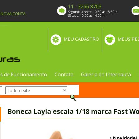
11 - 3266 8703
Segunda à sexta: 10:30 às 18:30 h.
A NOVA CONTA
Sábado: 10:00 às 14:00 h.
MEU CADASTRO
MEUS PE
s de Funcionamento
Contato
Galeria do Internauta
Boneca Layla escala 1/18 marca Fast 
› Novidade!