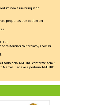
produto não é um brinquedo.
artes pequenas que podem ser
ças.
001-70
ac california@californiatoys.com.br
l.
mpulsória pelo INMETRO conforme ítem 2
ico Mercosul anexo à portaria INMETRO