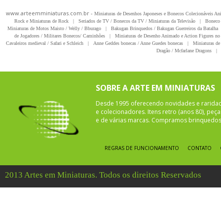
www.arteemminiaturas.com.br -
Miniaturas de Desenhos Japoneses e Bonecos Colecionáveis A
Rock e Miniaturas de Rock
|
Seriados de TV / Bonecos da TV / Miniaturas da Televisão
|
Boneco 
Miniaturas de Motos Maisto / Welly / Bburago
|
Bakugan Brinquedos / Bakugan Guerreiros da Batalha
de Jogadores / Militares Bonecos/ Caminhões
|
Miniaturas de Desenho Animado e Action Figures no 
Cavaleiros medieval / Safari e Schleich
|
Anne Geddes bonecas / Anne Guedes bonecas
|
Miniaturas de 
Dragão / Mcfarlane Dragons
|
SOBRE A ARTE EM MINIATURAS
Desde 1995 oferecendo novidades e rarida
e colecionadores. Itens retro (anos 80), pe
e de várias marcas. Compramos brinquedos 
REGRAS DE FUNCIONAMENTO
CONTATO
2013 Artes em Miniaturas. Todos os direitos Reservados