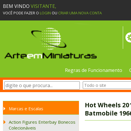
BEM VINDO
VISITANTE,
VOCÊ PODE FAZER O
LOGIN
OU
CRIAR UMA NOVA CONTA
Regras de Funcionamento
Hot Wheels 20
Marcas e Escalas
Batmobile 196
Action Figures Enterbay Bonecos
Colecionáveis