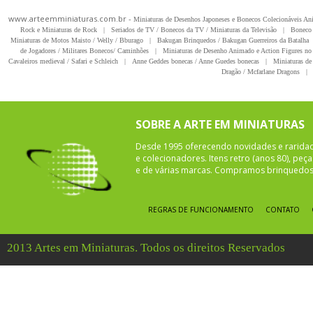
www.arteemminiaturas.com.br -
Miniaturas de Desenhos Japoneses e Bonecos Colecionáveis A
Rock e Miniaturas de Rock
|
Seriados de TV / Bonecos da TV / Miniaturas da Televisão
|
Boneco 
Miniaturas de Motos Maisto / Welly / Bburago
|
Bakugan Brinquedos / Bakugan Guerreiros da Batalha
de Jogadores / Militares Bonecos/ Caminhões
|
Miniaturas de Desenho Animado e Action Figures no 
Cavaleiros medieval / Safari e Schleich
|
Anne Geddes bonecas / Anne Guedes bonecas
|
Miniaturas de 
Dragão / Mcfarlane Dragons
|
SOBRE A ARTE EM MINIATURAS
Desde 1995 oferecendo novidades e rarida
e colecionadores. Itens retro (anos 80), pe
e de várias marcas. Compramos brinquedos 
REGRAS DE FUNCIONAMENTO
CONTATO
2013 Artes em Miniaturas. Todos os direitos Reservados