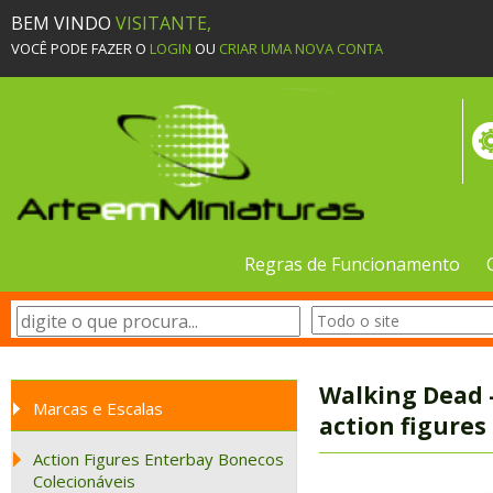
BEM VINDO
VISITANTE,
VOCÊ PODE FAZER O
LOGIN
OU
CRIAR UMA NOVA CONTA
Regras de Funcionamento
Walking Dead -
Marcas e Escalas
action figures
Action Figures Enterbay Bonecos
Colecionáveis