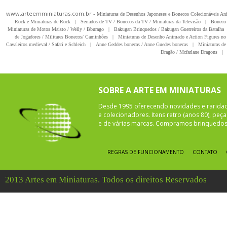
www.arteemminiaturas.com.br -
Miniaturas de Desenhos Japoneses e Bonecos Colecionáveis A
Rock e Miniaturas de Rock
|
Seriados de TV / Bonecos da TV / Miniaturas da Televisão
|
Boneco 
Miniaturas de Motos Maisto / Welly / Bburago
|
Bakugan Brinquedos / Bakugan Guerreiros da Batalha
de Jogadores / Militares Bonecos/ Caminhões
|
Miniaturas de Desenho Animado e Action Figures no 
Cavaleiros medieval / Safari e Schleich
|
Anne Geddes bonecas / Anne Guedes bonecas
|
Miniaturas de 
Dragão / Mcfarlane Dragons
|
SOBRE A ARTE EM MINIATURAS
Desde 1995 oferecendo novidades e rarida
e colecionadores. Itens retro (anos 80), pe
e de várias marcas. Compramos brinquedos 
REGRAS DE FUNCIONAMENTO
CONTATO
2013 Artes em Miniaturas. Todos os direitos Reservados