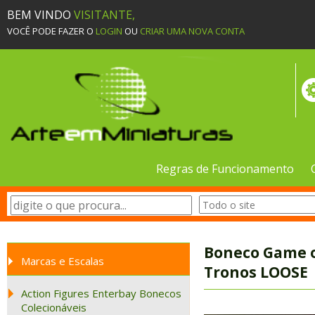
BEM VINDO
VISITANTE,
VOCÊ PODE FAZER O
LOGIN
OU
CRIAR UMA NOVA CONTA
Regras de Funcionamento
Boneco Game of
Marcas e Escalas
Tronos LOOSE
Action Figures Enterbay Bonecos
Colecionáveis