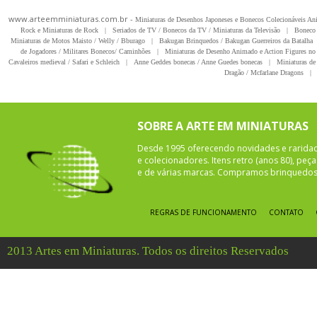
www.arteemminiaturas.com.br -
Miniaturas de Desenhos Japoneses e Bonecos Colecionáveis A
Rock e Miniaturas de Rock
|
Seriados de TV / Bonecos da TV / Miniaturas da Televisão
|
Boneco 
Miniaturas de Motos Maisto / Welly / Bburago
|
Bakugan Brinquedos / Bakugan Guerreiros da Batalha
de Jogadores / Militares Bonecos/ Caminhões
|
Miniaturas de Desenho Animado e Action Figures no 
Cavaleiros medieval / Safari e Schleich
|
Anne Geddes bonecas / Anne Guedes bonecas
|
Miniaturas de 
Dragão / Mcfarlane Dragons
|
SOBRE A ARTE EM MINIATURAS
Desde 1995 oferecendo novidades e rarida
e colecionadores. Itens retro (anos 80), pe
e de várias marcas. Compramos brinquedos 
REGRAS DE FUNCIONAMENTO
CONTATO
2013 Artes em Miniaturas. Todos os direitos Reservados