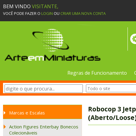
BEM VINDO
VISITANTE,
VOCÊ PODE FAZER O
LOGIN
OU
CRIAR UMA NOVA CONTA
Regras de Funcionamento
Robocop 3 Jetp
Marcas e Escalas
(Aberto/Loose
Action Figures Enterbay Bonecos
Colecionáveis