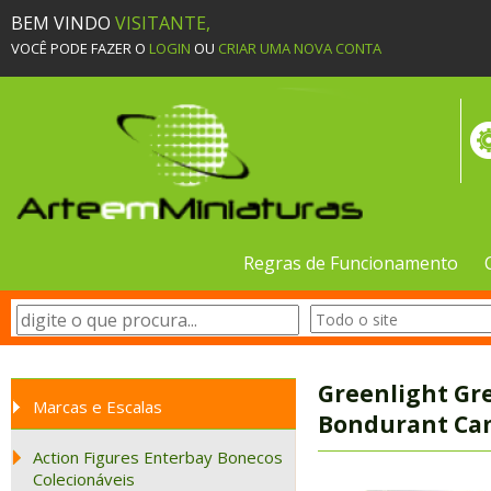
BEM VINDO
VISITANTE,
VOCÊ PODE FAZER O
LOGIN
OU
CRIAR UMA NOVA CONTA
Regras de Funcionamento
Greenlight Gr
Marcas e Escalas
Bondurant Cam
Action Figures Enterbay Bonecos
Colecionáveis