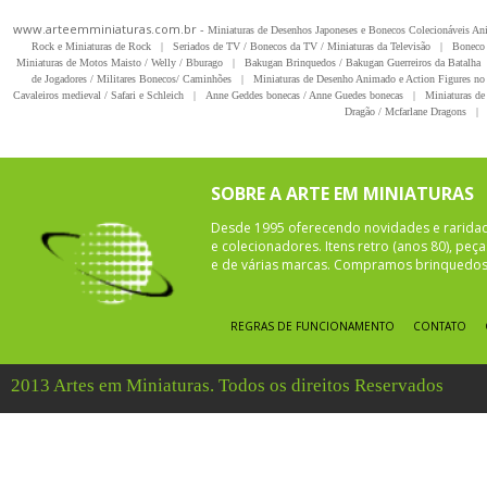
www.arteemminiaturas.com.br -
Miniaturas de Desenhos Japoneses e Bonecos Colecionáveis A
Rock e Miniaturas de Rock
|
Seriados de TV / Bonecos da TV / Miniaturas da Televisão
|
Boneco 
Miniaturas de Motos Maisto / Welly / Bburago
|
Bakugan Brinquedos / Bakugan Guerreiros da Batalha
de Jogadores / Militares Bonecos/ Caminhões
|
Miniaturas de Desenho Animado e Action Figures no 
Cavaleiros medieval / Safari e Schleich
|
Anne Geddes bonecas / Anne Guedes bonecas
|
Miniaturas de 
Dragão / Mcfarlane Dragons
|
SOBRE A ARTE EM MINIATURAS
Desde 1995 oferecendo novidades e rarida
e colecionadores. Itens retro (anos 80), pe
e de várias marcas. Compramos brinquedos 
REGRAS DE FUNCIONAMENTO
CONTATO
2013 Artes em Miniaturas. Todos os direitos Reservados