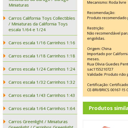
Mecanismo: Roda livre
Miniaturas
Recomendação:
Carros California Toys Collectibles
Produto recomendado p
/ Miniaturas da California Toys
Restrição:
escala 1/64 e 1/24
Não recomendável para
engolidas.
Carros escala 1/16 Carrinhos 1:16
Origem: China
Importado por Californi
Carros escala 1/18 Carrinhos 1:18
meses.
Rua Olivia Guedes Pent
Carros escala 1/24 Carrinhos 1:24
sac1155210727
Validade: Produto não p
Carros escala 1/32 Carrinhos 1:32
Certificação: Certifica
CE-BRI/BRICS 00167-15
Carros escala 1/43 Carrinhos 1:43
Produtos simil
Carros escala 1/64 Carrinhos 1:64
Carros Greenlight / Miniaturas
Greenlight / Carrinhos Greenlight