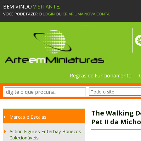
BEM VINDO
VISITANTE,
VOCÊ PODE FAZER O
LOGIN
OU
CRIAR UMA NOVA CONTA
Regras de Funcionamento
The Walking D
Marcas e Escalas
Pet II da Mic
Action Figures Enterbay Bonecos
Colecionáveis