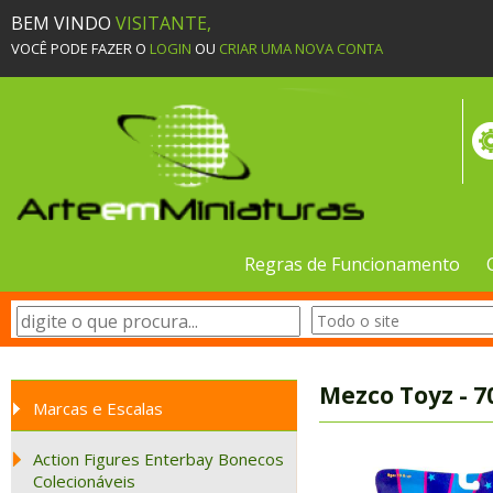
BEM VINDO
VISITANTE,
VOCÊ PODE FAZER O
LOGIN
OU
CRIAR UMA NOVA CONTA
Regras de Funcionamento
Mezco Toyz - 7
Marcas e Escalas
Action Figures Enterbay Bonecos
Colecionáveis