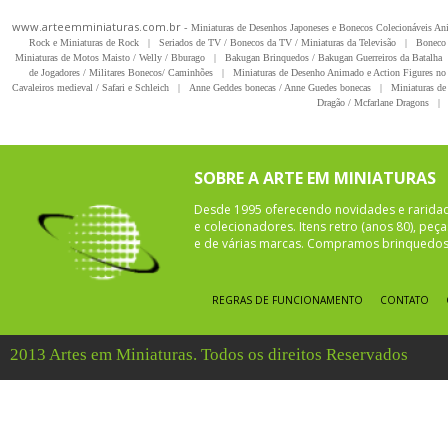
www.arteemminiaturas.com.br -
Miniaturas de Desenhos Japoneses e Bonecos Colecionáveis A
Rock e Miniaturas de Rock
|
Seriados de TV / Bonecos da TV / Miniaturas da Televisão
|
Boneco 
Miniaturas de Motos Maisto / Welly / Bburago
|
Bakugan Brinquedos / Bakugan Guerreiros da Batalha
de Jogadores / Militares Bonecos/ Caminhões
|
Miniaturas de Desenho Animado e Action Figures no 
Cavaleiros medieval / Safari e Schleich
|
Anne Geddes bonecas / Anne Guedes bonecas
|
Miniaturas de 
Dragão / Mcfarlane Dragons
|
SOBRE A ARTE EM MINIATURAS
Desde 1995 oferecendo novidades e rarida
e colecionadores. Itens retro (anos 80), pe
e de várias marcas. Compramos brinquedos 
REGRAS DE FUNCIONAMENTO
CONTATO
2013 Artes em Miniaturas. Todos os direitos Reservados