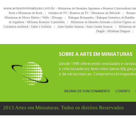
www.arteemminiaturas.com.br -
Miniaturas de Desenhos Japoneses e Bonecos Colecionáveis A
Rock e Miniaturas de Rock
|
Seriados de TV / Bonecos da TV / Miniaturas da Televisão
|
Boneco 
Miniaturas de Motos Maisto / Welly / Bburago
|
Bakugan Brinquedos / Bakugan Guerreiros da Batalha
de Jogadores / Militares Bonecos/ Caminhões
|
Miniaturas de Desenho Animado e Action Figures no 
Cavaleiros medieval / Safari e Schleich
|
Anne Geddes bonecas / Anne Guedes bonecas
|
Miniaturas de 
Dragão / Mcfarlane Dragons
|
SOBRE A ARTE EM MINIATURAS
Desde 1995 oferecendo novidades e rarida
e colecionadores. Itens retro (anos 80), pe
e de várias marcas. Compramos brinquedos 
REGRAS DE FUNCIONAMENTO
CONTATO
2013 Artes em Miniaturas. Todos os direitos Reservados