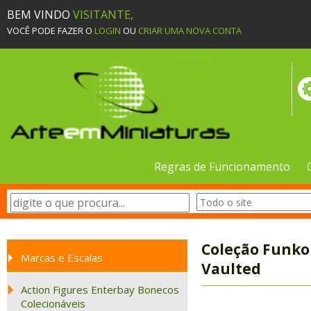
BEM VINDO
VISITANTE,
VOCÊ PODE FAZER O
LOGIN
OU
CRIAR UMA NOVA CONTA
Regras de Funcionamento
Coleção Funko
Marcas e Escalas
Vaulted
Action Figures Enterbay Bonecos
Colecionáveis