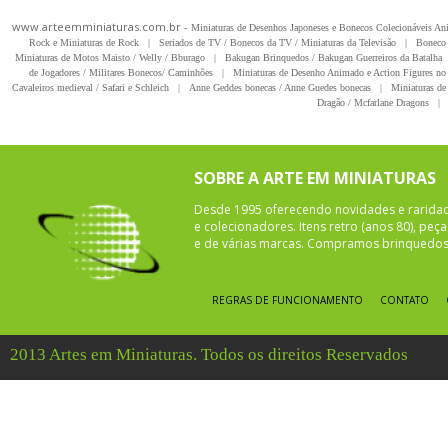
www.arteemminiaturas.com.br -
Miniaturas de Desenhos Japoneses e Bonecos Colecionáveis A
Rock e Miniaturas de Rock
|
Seriados de TV / Bonecos da TV / Miniaturas da Televisão
|
Boneco 
Miniaturas de Motos Maisto / Welly / Bburago
|
Bakugan Brinquedos / Bakugan Guerreiros da Batalha
de Jogadores / Militares Bonecos/ Caminhões
|
Miniaturas de Desenho Animado e Action Figures no 
Cavaleiros medieval / Safari e Schleich
|
Anne Geddes bonecas / Anne Guedes bonecas
|
Miniaturas de 
Dragão / Mcfarlane Dragons
|
SOBRE A ARTE EM MINIATURAS
Desde 1995 oferecendo novidades e rarida
e colecionadores. Itens retro (anos 80), pe
e de várias marcas. Compramos brinquedos 
REGRAS DE FUNCIONAMENTO
CONTATO
2013 Artes em Miniaturas. Todos os direitos Reservados