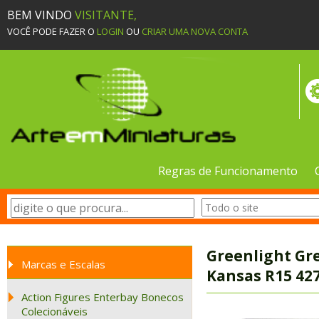
BEM VINDO
VISITANTE,
VOCÊ PODE FAZER O
LOGIN
OU
CRIAR UMA NOVA CONTA
Regras de Funcionamento
Greenlight Gr
Marcas e Escalas
Kansas R15 427
Action Figures Enterbay Bonecos
Colecionáveis