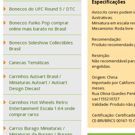
Especificações
Bonecos do UFC Round 5 / DTC
Aviso:As cores podem 
ilustrativas.
Bonecos Funko Pop comprar
Miniatura em escala red
online mais barato no Brasil
Mecanismo: Roda livre
Recomendação:
Bonecos Sideshow Collectibles
Produto recomendado p
Brasil
Restrição:
Não recomendável para
Canecas Temáticas
engolidas.
Carrinhos Autoart Brasil /
Origem: China
Miniaturas Autoart / Autoart
Importado por Californi
Design Diecast
meses.
Rua Olivia Guedes Pent
sac1155210727
Carrinhos Hot Wheels Retro
Validade: Produto não p
Entertainment Escala 1:64 onde
comprar raros
Certificação: Certifica
CE-BRI/BRICS 00167-15
Carros Burago Miniaturas /
Miniaturas da Burago / Burago