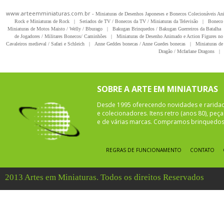
www.arteemminiaturas.com.br -
Miniaturas de Desenhos Japoneses e Bonecos Colecionáveis A
Rock e Miniaturas de Rock
|
Seriados de TV / Bonecos da TV / Miniaturas da Televisão
|
Boneco 
Miniaturas de Motos Maisto / Welly / Bburago
|
Bakugan Brinquedos / Bakugan Guerreiros da Batalha
de Jogadores / Militares Bonecos/ Caminhões
|
Miniaturas de Desenho Animado e Action Figures no 
Cavaleiros medieval / Safari e Schleich
|
Anne Geddes bonecas / Anne Guedes bonecas
|
Miniaturas de 
Dragão / Mcfarlane Dragons
|
SOBRE A ARTE EM MINIATURAS
Desde 1995 oferecendo novidades e rarida
e colecionadores. Itens retro (anos 80), pe
e de várias marcas. Compramos brinquedos 
REGRAS DE FUNCIONAMENTO
CONTATO
2013 Artes em Miniaturas. Todos os direitos Reservados