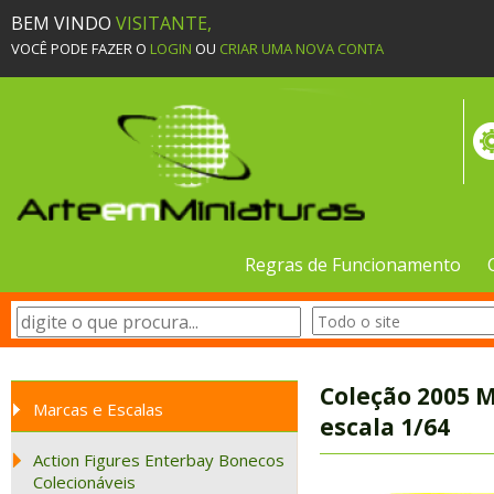
BEM VINDO
VISITANTE,
VOCÊ PODE FAZER O
LOGIN
OU
CRIAR UMA NOVA CONTA
Regras de Funcionamento
Coleção 2005 
Marcas e Escalas
escala 1/64
Action Figures Enterbay Bonecos
Colecionáveis