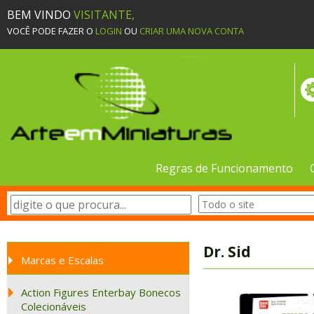
BEM VINDO
VISITANTE,
VOCÊ PODE FAZER O
LOGIN
OU
CRIAR UMA NOVA CONTA
Regras de Funcionamento
Dr. Sid
Marcas e Escalas
Action Figures Enterbay Bonecos
Colecionáveis