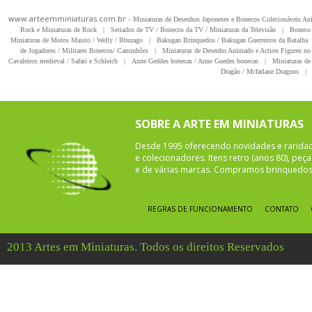
www.arteemminiaturas.com.br -
Miniaturas de Desenhos Japoneses e Bonecos Colecionáveis A
Rock e Miniaturas de Rock
|
Seriados de TV / Bonecos da TV / Miniaturas da Televisão
|
Boneco 
Miniaturas de Motos Maisto / Welly / Bburago
|
Bakugan Brinquedos / Bakugan Guerreiros da Batalha
de Jogadores / Militares Bonecos/ Caminhões
|
Miniaturas de Desenho Animado e Action Figures no 
Cavaleiros medieval / Safari e Schleich
|
Anne Geddes bonecas / Anne Guedes bonecas
|
Miniaturas de 
Dragão / Mcfarlane Dragons
|
SOBRE A ARTE EM MINIATURAS
Desde 1995 oferecendo novidades e rarida
e colecionadores. Itens retro (anos 80), pe
e de várias marcas. Compramos brinquedos 
REGRAS DE FUNCIONAMENTO
CONTATO
2013 Artes em Miniaturas. Todos os direitos Reservados