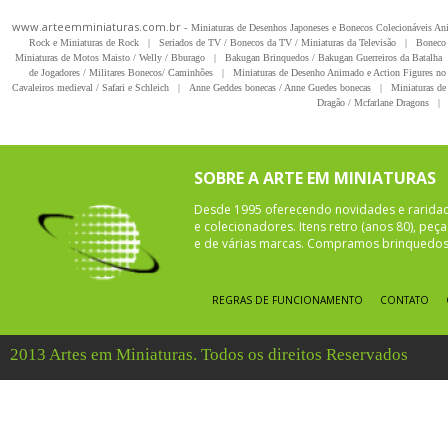
www.arteemminiaturas.com.br -
Miniaturas de Desenhos Japoneses e Bonecos Colecionáveis A
Rock e Miniaturas de Rock
|
Seriados de TV / Bonecos da TV / Miniaturas da Televisão
|
Boneco 
Miniaturas de Motos Maisto / Welly / Bburago
|
Bakugan Brinquedos / Bakugan Guerreiros da Batalha
de Jogadores / Militares Bonecos/ Caminhões
|
Miniaturas de Desenho Animado e Action Figures no 
Cavaleiros medieval / Safari e Schleich
|
Anne Geddes bonecas / Anne Guedes bonecas
|
Miniaturas de 
Dragão / Mcfarlane Dragons
|
SOBRE A ARTE EM MINIATURAS
Desde 1995 oferecendo novidades e rarida
e colecionadores. Itens retro (anos 80), pe
e de várias marcas. Compramos brinquedos 
REGRAS DE FUNCIONAMENTO
CONTATO
2013 Artes em Miniaturas. Todos os direitos Reservados