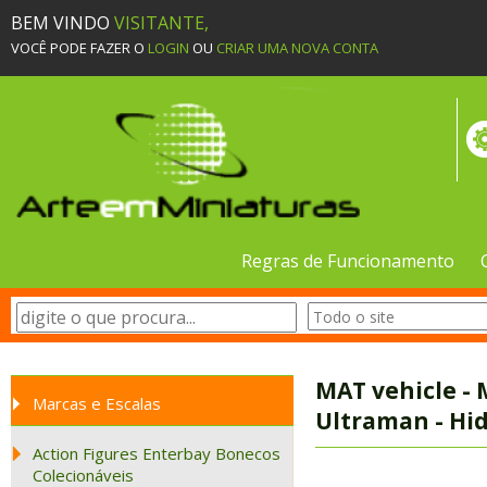
BEM VINDO
VISITANTE,
VOCÊ PODE FAZER O
LOGIN
OU
CRIAR UMA NOVA CONTA
Regras de Funcionamento
MAT vehicle - 
Marcas e Escalas
Ultraman - Hid
Action Figures Enterbay Bonecos
Colecionáveis