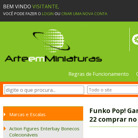
BEM VINDO
VISITANTE,
VOCÊ PODE FAZER O
LOGIN
OU
CRIAR UMA NOVA CONTA
Regras de Funcionamento
Funko Pop! Ga
Marcas e Escalas
22 comprar no 
Action Figures Enterbay Bonecos
Colecionáveis