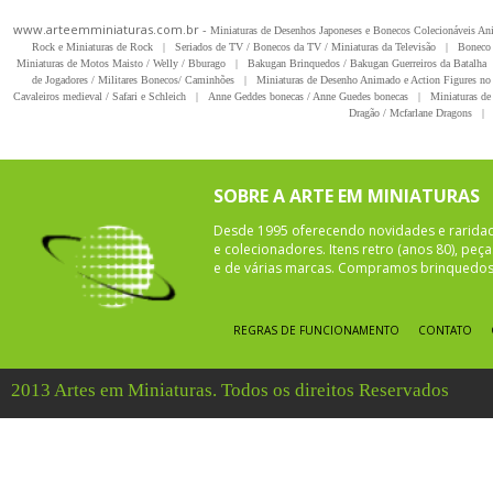
www.arteemminiaturas.com.br -
Miniaturas de Desenhos Japoneses e Bonecos Colecionáveis A
Rock e Miniaturas de Rock
|
Seriados de TV / Bonecos da TV / Miniaturas da Televisão
|
Boneco 
Miniaturas de Motos Maisto / Welly / Bburago
|
Bakugan Brinquedos / Bakugan Guerreiros da Batalha
de Jogadores / Militares Bonecos/ Caminhões
|
Miniaturas de Desenho Animado e Action Figures no 
Cavaleiros medieval / Safari e Schleich
|
Anne Geddes bonecas / Anne Guedes bonecas
|
Miniaturas de 
Dragão / Mcfarlane Dragons
|
SOBRE A ARTE EM MINIATURAS
Desde 1995 oferecendo novidades e rarida
e colecionadores. Itens retro (anos 80), pe
e de várias marcas. Compramos brinquedos 
REGRAS DE FUNCIONAMENTO
CONTATO
2013 Artes em Miniaturas. Todos os direitos Reservados