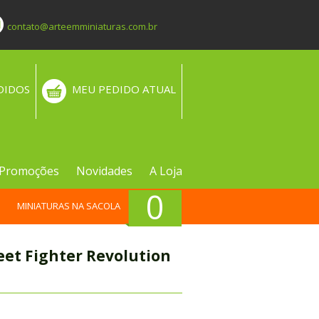
contato@arteemminiaturas.com.br
DIDOS
MEU PEDIDO ATUAL
Promoções
Novidades
A Loja
0
MINIATURAS NA SACOLA
eet Fighter Revolution