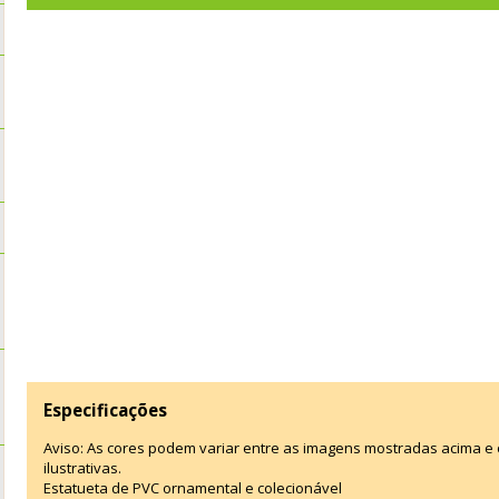
Especificações
Aviso: As cores podem variar entre as imagens mostradas acima 
ilustrativas.
Estatueta de PVC ornamental e colecionável