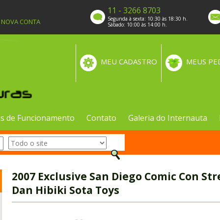
11 - 3266 8703
Segunda à sexta: 10:30 às 18:30 h.
A NOVA CONTA
Sábado: 10:00 às 14:00 h.
MEU CADASTRO
MEUS PE
s de Funcionamento
Contato
Galeria do Internauta
2007 Exclusive San Diego Comic Con Str
Dan Hibiki Sota Toys