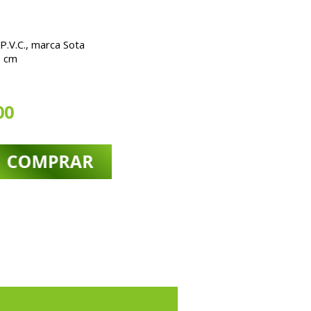
.V.C., marca Sota
6 cm
00