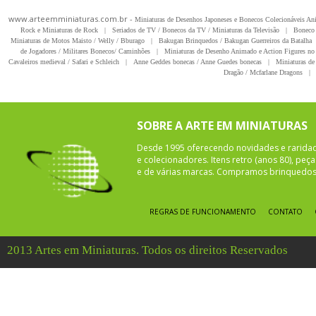
www.arteemminiaturas.com.br -
Miniaturas de Desenhos Japoneses e Bonecos Colecionáveis A
Rock e Miniaturas de Rock
|
Seriados de TV / Bonecos da TV / Miniaturas da Televisão
|
Boneco 
Miniaturas de Motos Maisto / Welly / Bburago
|
Bakugan Brinquedos / Bakugan Guerreiros da Batalha
de Jogadores / Militares Bonecos/ Caminhões
|
Miniaturas de Desenho Animado e Action Figures no 
Cavaleiros medieval / Safari e Schleich
|
Anne Geddes bonecas / Anne Guedes bonecas
|
Miniaturas de 
Dragão / Mcfarlane Dragons
|
SOBRE A ARTE EM MINIATURAS
Desde 1995 oferecendo novidades e rarida
e colecionadores. Itens retro (anos 80), pe
e de várias marcas. Compramos brinquedos 
REGRAS DE FUNCIONAMENTO
CONTATO
2013 Artes em Miniaturas. Todos os direitos Reservados