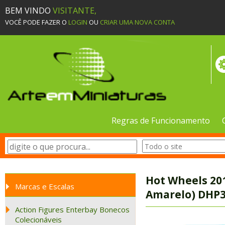
BEM VINDO
VISITANTE,
VOCÊ PODE FAZER O
LOGIN
OU
CRIAR UMA NOVA CONTA
Regras de Funcionamento
Hot Wheels 20
Marcas e Escalas
Amarelo) DHP33
Action Figures Enterbay Bonecos
Colecionáveis