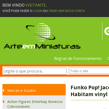
BEM VINDO
VISITANTE,
VOCÊ PODE FAZER O
LOGIN
OU
CRIAR UMA NOVA CONTA
Regras de Funcionamento
Funko Pop! Ja
Marcas e Escalas
Habitam vinyl
Action Figures Enterbay Bonecos
Colecionáveis