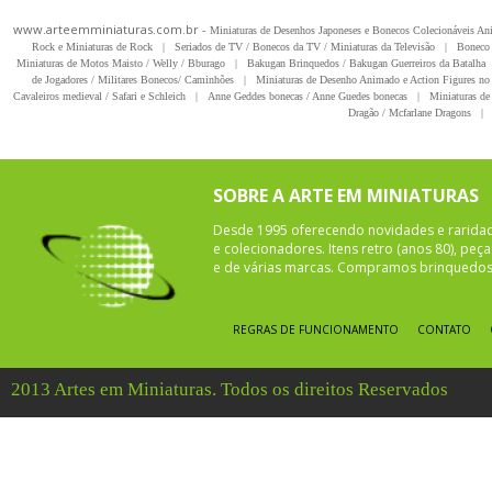
www.arteemminiaturas.com.br -
Miniaturas de Desenhos Japoneses e Bonecos Colecionáveis A
Rock e Miniaturas de Rock
|
Seriados de TV / Bonecos da TV / Miniaturas da Televisão
|
Boneco 
Miniaturas de Motos Maisto / Welly / Bburago
|
Bakugan Brinquedos / Bakugan Guerreiros da Batalha
de Jogadores / Militares Bonecos/ Caminhões
|
Miniaturas de Desenho Animado e Action Figures no 
Cavaleiros medieval / Safari e Schleich
|
Anne Geddes bonecas / Anne Guedes bonecas
|
Miniaturas de 
Dragão / Mcfarlane Dragons
|
SOBRE A ARTE EM MINIATURAS
Desde 1995 oferecendo novidades e rarida
e colecionadores. Itens retro (anos 80), pe
e de várias marcas. Compramos brinquedos 
REGRAS DE FUNCIONAMENTO
CONTATO
2013 Artes em Miniaturas. Todos os direitos Reservados