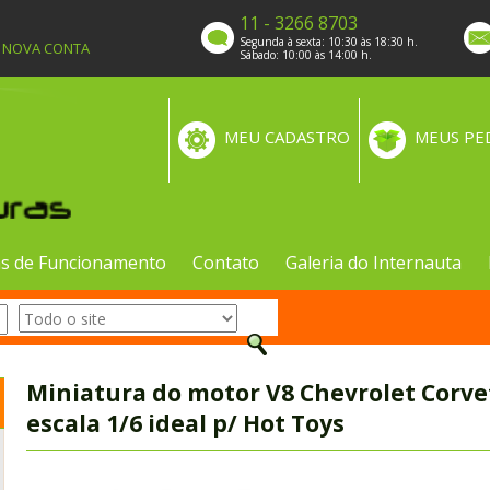
11 - 3266 8703
Segunda à sexta: 10:30 às 18:30 h.
A NOVA CONTA
Sábado: 10:00 às 14:00 h.
MEU CADASTRO
MEUS PE
s de Funcionamento
Contato
Galeria do Internauta
Miniatura do motor V8 Chevrolet Corvett
escala 1/6 ideal p/ Hot Toys