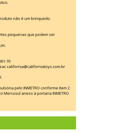
tico.
produto não é um brinquedo.
artes pequenas que podem ser
ças.
001-70
ac california@californiatoys.com.br
l.
mpulsória pelo INMETRO conforme ítem 2
ico Mercosul anexo à portaria INMETRO