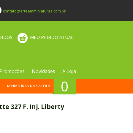
contato@arteemminiaturas.com.br
DIDOS
MEU PEDIDO ATUAL
Promoções
Novidades
A Loja
0
MINIATURAS NA SACOLA
e 327 F. Inj. Liberty