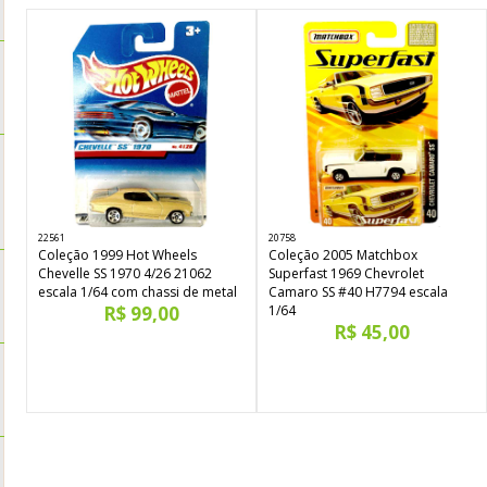
22561
20758
Coleção 1999 Hot Wheels
Coleção 2005 Matchbox
Chevelle SS 1970 4/26 21062
Superfast 1969 Chevrolet
escala 1/64 com chassi de metal
Camaro SS #40 H7794 escala
R$ 99,00
1/64
R$ 45,00