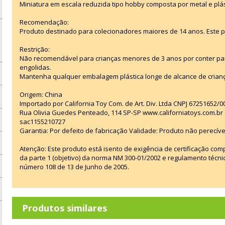
Miniatura em escala reduzida tipo hobby composta por metal e plás
Recomendação:
Produto destinado para colecionadores maiores de 14 anos. Este 
Restrição:
Não recomendável para crianças menores de 3 anos por conter p
engolidas.
Mantenha qualquer embalagem plástica longe de alcance de crian
Origem: China
Importado por California Toy Com. de Art. Div. Ltda CNPJ 67251652/0
Rua Olivia Guedes Penteado, 114 SP-SP www.californiatoys.com.br s
sac1155210727
Garantia: Por defeito de fabricação Validade: Produto não perecíve
Atenção: Este produto está isento de exigência de certificação co
da parte 1 (objetivo) da norma NM 300-01/2002 e regulamento técn
número 108 de 13 de Junho de 2005.
Produtos similares