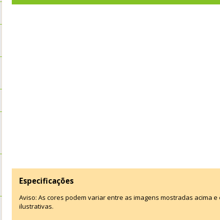
Especificações
Aviso: As cores podem variar entre as imagens mostradas acima 
ilustrativas.