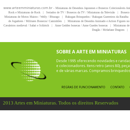
www.arteemminiaturas.com.br -
Miniaturas de Desenhos Japoneses e Bonecos Colecionáveis A
Rock e Miniaturas de Rock
|
Seriados de TV / Bonecos da TV / Miniaturas da Televisão
|
Boneco 
Miniaturas de Motos Maisto / Welly / Bburago
|
Bakugan Brinquedos / Bakugan Guerreiros da Batalha
de Jogadores / Militares Bonecos/ Caminhões
|
Miniaturas de Desenho Animado e Action Figures no 
Cavaleiros medieval / Safari e Schleich
|
Anne Geddes bonecas / Anne Guedes bonecas
|
Miniaturas de 
Dragão / Mcfarlane Dragons
|
SOBRE A ARTE EM MINIATURAS
Desde 1995 oferecendo novidades e rarida
e colecionadores. Itens retro (anos 80), pe
e de várias marcas. Compramos brinquedos 
REGRAS DE FUNCIONAMENTO
CONTATO
2013 Artes em Miniaturas. Todos os direitos Reservados