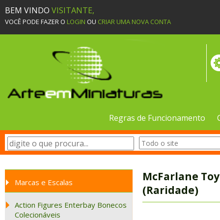
BEM VINDO
VISITANTE,
VOCÊ PODE FAZER O
LOGIN
OU
CRIAR UMA NOVA CONTA
Regras de Funcionamento
McFarlane Toy
Marcas e Escalas
(Raridade)
Action Figures Enterbay Bonecos
Colecionáveis