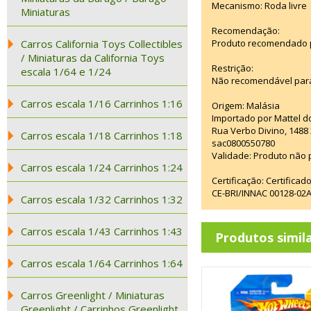
Mecanismo: Roda livre
Miniaturas
Recomendação:
Carros California Toys Collectibles
Produto recomendado pa
/ Miniaturas da California Toys
Restrição:
escala 1/64 e 1/24
Não recomendável para
Carros escala 1/16 Carrinhos 1:16
Origem: Malásia
Importado por Mattel d
Rua Verbo Divino, 1488
Carros escala 1/18 Carrinhos 1:18
sac0800550780
Validade: Produto não p
Carros escala 1/24 Carrinhos 1:24
Certificação: Certifica
CE-BRI/INNAC 00128-02
Carros escala 1/32 Carrinhos 1:32
Carros escala 1/43 Carrinhos 1:43
Produtos simil
Carros escala 1/64 Carrinhos 1:64
Carros Greenlight / Miniaturas
Greenlight / Carrinhos Greenlight