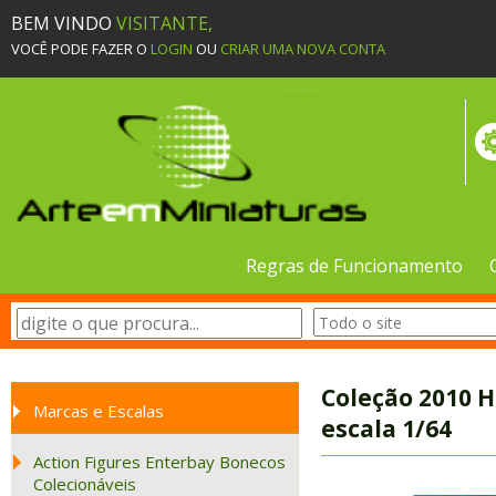
BEM VINDO
VISITANTE,
VOCÊ PODE FAZER O
LOGIN
OU
CRIAR UMA NOVA CONTA
Regras de Funcionamento
Coleção 2010 H
Marcas e Escalas
escala 1/64
Action Figures Enterbay Bonecos
Colecionáveis