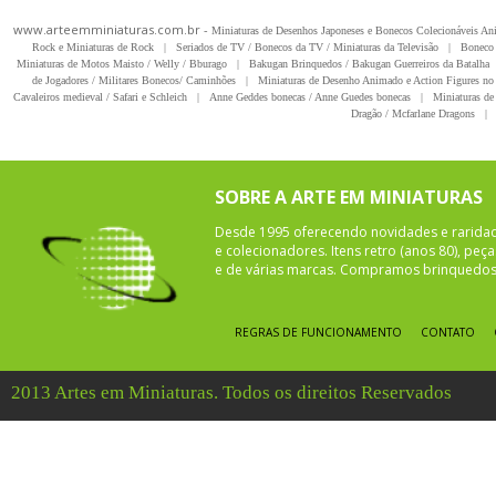
www.arteemminiaturas.com.br -
Miniaturas de Desenhos Japoneses e Bonecos Colecionáveis A
Rock e Miniaturas de Rock
|
Seriados de TV / Bonecos da TV / Miniaturas da Televisão
|
Boneco 
Miniaturas de Motos Maisto / Welly / Bburago
|
Bakugan Brinquedos / Bakugan Guerreiros da Batalha
de Jogadores / Militares Bonecos/ Caminhões
|
Miniaturas de Desenho Animado e Action Figures no 
Cavaleiros medieval / Safari e Schleich
|
Anne Geddes bonecas / Anne Guedes bonecas
|
Miniaturas de 
Dragão / Mcfarlane Dragons
|
SOBRE A ARTE EM MINIATURAS
Desde 1995 oferecendo novidades e rarida
e colecionadores. Itens retro (anos 80), pe
e de várias marcas. Compramos brinquedos 
REGRAS DE FUNCIONAMENTO
CONTATO
2013 Artes em Miniaturas. Todos os direitos Reservados