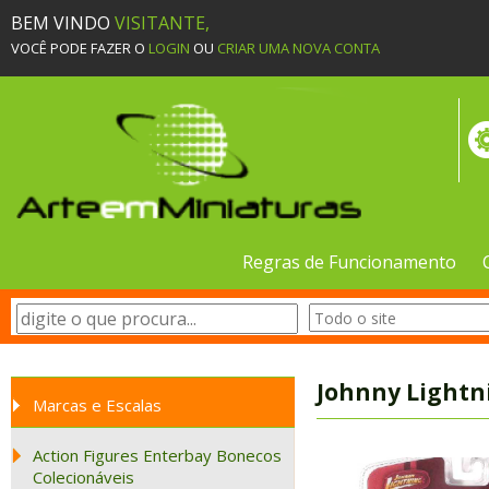
BEM VINDO
VISITANTE,
VOCÊ PODE FAZER O
LOGIN
OU
CRIAR UMA NOVA CONTA
Regras de Funcionamento
Johnny Lightn
Marcas e Escalas
Action Figures Enterbay Bonecos
Colecionáveis