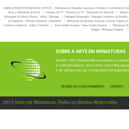
www.arteemminiaturas.com.br -
Miniaturas de Desenhos Japoneses e Bonecos Colecionáveis A
Rock e Miniaturas de Rock
|
Seriados de TV / Bonecos da TV / Miniaturas da Televisão
|
Boneco 
Miniaturas de Motos Maisto / Welly / Bburago
|
Bakugan Brinquedos / Bakugan Guerreiros da Batalha
de Jogadores / Militares Bonecos/ Caminhões
|
Miniaturas de Desenho Animado e Action Figures no 
Cavaleiros medieval / Safari e Schleich
|
Anne Geddes bonecas / Anne Guedes bonecas
|
Miniaturas de 
Dragão / Mcfarlane Dragons
|
SOBRE A ARTE EM MINIATURAS
Desde 1995 oferecendo novidades e rarida
e colecionadores. Itens retro (anos 80), pe
e de várias marcas. Compramos brinquedos 
REGRAS DE FUNCIONAMENTO
CONTATO
2013 Artes em Miniaturas. Todos os direitos Reservados