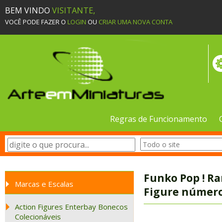
BEM VINDO
VISITANTE,
VOCÊ PODE FAZER O
LOGIN
OU
CRIAR UMA NOVA CONTA
Regras de Funcionamento
Funko Pop ! Ra
Marcas e Escalas
Figure número
Action Figures Enterbay Bonecos
Colecionáveis