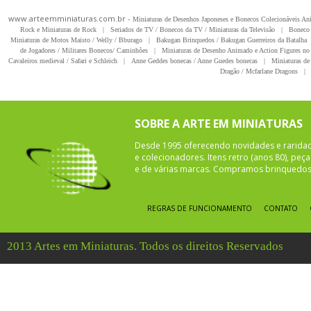
www.arteemminiaturas.com.br -
Miniaturas de Desenhos Japoneses e Bonecos Colecionáveis A
Rock e Miniaturas de Rock
|
Seriados de TV / Bonecos da TV / Miniaturas da Televisão
|
Boneco 
Miniaturas de Motos Maisto / Welly / Bburago
|
Bakugan Brinquedos / Bakugan Guerreiros da Batalha
de Jogadores / Militares Bonecos/ Caminhões
|
Miniaturas de Desenho Animado e Action Figures no 
Cavaleiros medieval / Safari e Schleich
|
Anne Geddes bonecas / Anne Guedes bonecas
|
Miniaturas de 
Dragão / Mcfarlane Dragons
|
SOBRE A ARTE EM MINIATURAS
Desde 1995 oferecendo novidades e rarida
e colecionadores. Itens retro (anos 80), pe
e de várias marcas. Compramos brinquedos 
REGRAS DE FUNCIONAMENTO
CONTATO
2013 Artes em Miniaturas. Todos os direitos Reservados