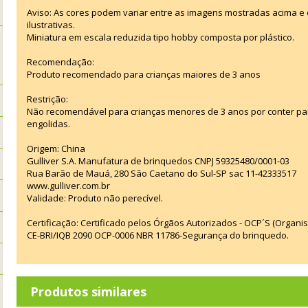
Aviso: As cores podem variar entre as imagens mostradas acima 
ilustrativas.
Miniatura em escala reduzida tipo hobby composta por plástico.
Recomendação:
Produto recomendado para crianças maiores de 3 anos
Restrição:
Não recomendável para crianças menores de 3 anos por conter p
engolidas.
Origem: China
Gulliver S.A. Manufatura de brinquedos CNPJ 59325480/0001-03
Rua Barão de Mauá, 280 São Caetano do Sul-SP sac 11-42333517
www.gulliver.com.br
Validade: Produto não perecível.
Certificação: Certificado pelos Órgãos Autorizados - OCP´S (Organi
CE-BRI/IQB 2090 OCP-0006 NBR 11786-Segurança do brinquedo.
Produtos similares