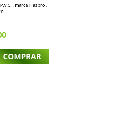
.V.C. , marca Hasbro ,
cm
00