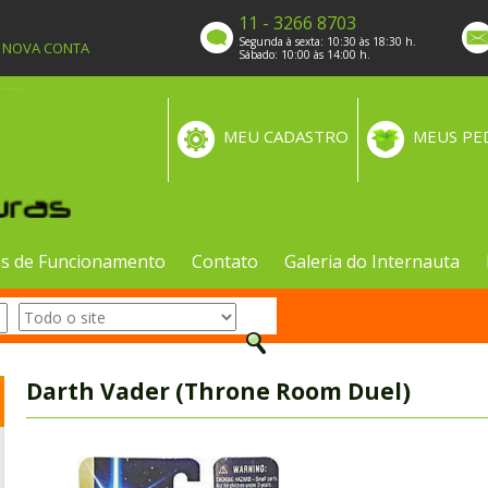
11 - 3266 8703
Segunda à sexta: 10:30 às 18:30 h.
A NOVA CONTA
Sábado: 10:00 às 14:00 h.
MEU CADASTRO
MEUS PE
s de Funcionamento
Contato
Galeria do Internauta
Darth Vader (Throne Room Duel)