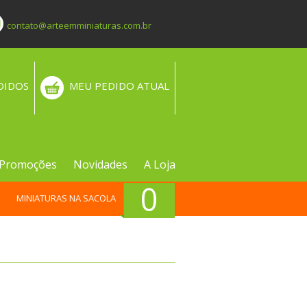
contato@arteemminiaturas.com.br
DIDOS
MEU PEDIDO ATUAL
Promoções
Novidades
A Loja
0
MINIATURAS NA SACOLA